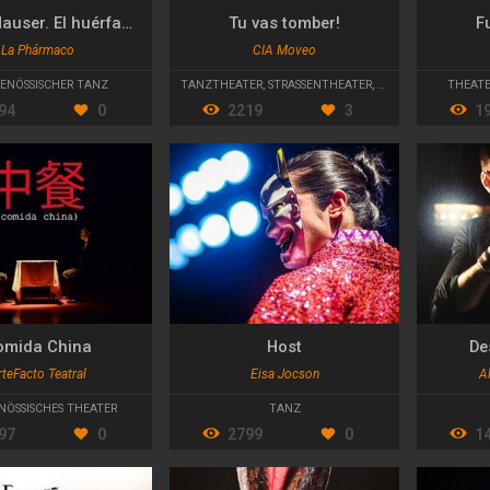
Kaspar Hauser. El huérfano de Europa
Tu vas tomber!
F
La Phármaco
CIA Moveo
ENÖSSISCHER TANZ
TANZTHEATER
,
STRASSENTHEATER
,
PHYSISCHES THEATE
THEAT
94
0
2219
3
1
omida China
Host
De
teFacto Teatral
Eisa Jocson
A
NÖSSISCHES THEATER
TANZ
97
0
2799
0
1