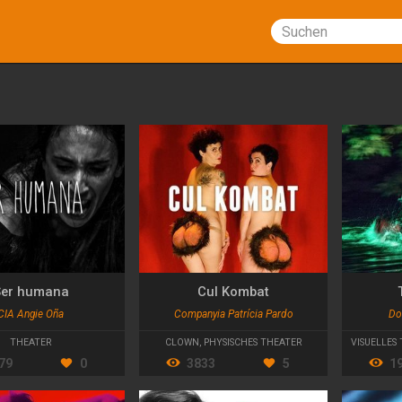
Suchen
er humana
Cul Kombat
CIA Angie Oña
Companyia Patrícia Pardo
Do
THEATER
CLOWN
,
PHYSISCHES THEATER
VISUELLES
79
0
3833
5
1