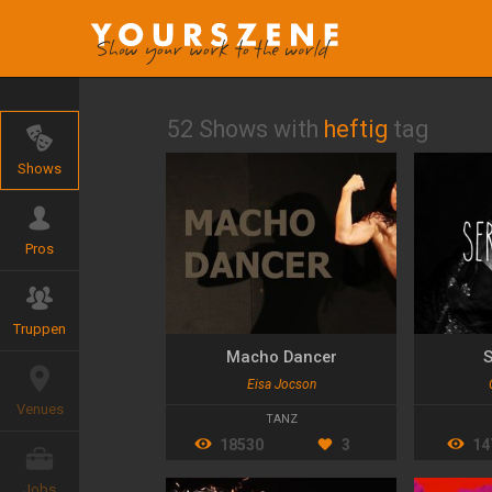
52 Shows with
heftig
tag
Shows
Pros
Truppen
Macho Dancer
S
Eisa Jocson
Venues
TANZ
18530
3
14
Jobs