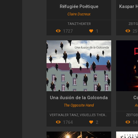
Réfugiée Poétique
Claire Ducreux
TANZTHEATER
ZEITG
1727
1
25
Una ilusión de la Golconda
C
The Opposite Hand
Ar
VERTIKALER TANZ
,
VISUELLES THEATER
ZEITGE
1764
2
14