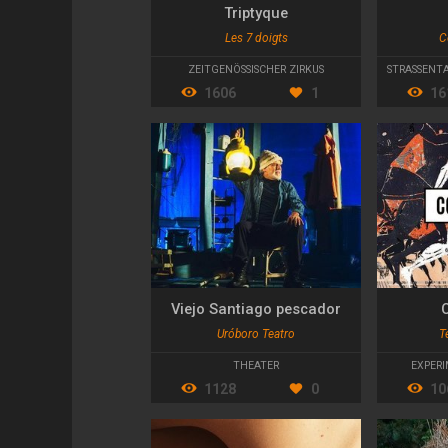
Triptyque
Les 7 doigts
C
ZEITGENÖSSISCHER ZIRKUS
STRASSENTA
1606
1
16
Viejo Santiago pescador
Uróboro Teatro
T
THEATER
EXPERI
1128
0
10