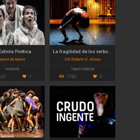
Extinta Poética
La fragilidad de los verbos transitivos
Nueve de Nueve
CIA Roberto G. Alonso
THEATER
TANZTHEATER
622
1
1780
0