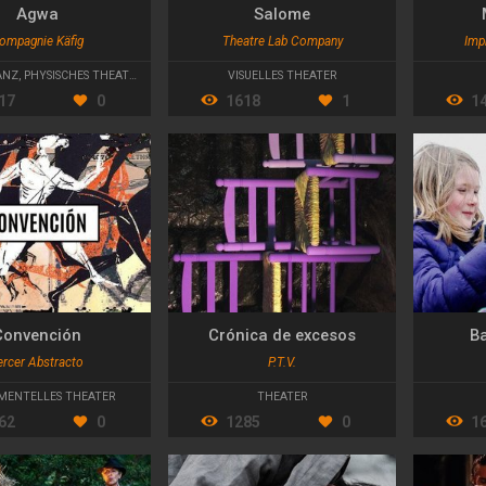
Agwa
Salome
ompagnie Käfig
Theatre Lab Company
Imp
NZ
,
PHYSISCHES THEATER
VISUELLES THEATER
17
0
1618
1
1
Convención
Crónica de excesos
Ba
ercer Abstracto
P.T.V.
MENTELLES THEATER
THEATER
62
0
1285
0
1