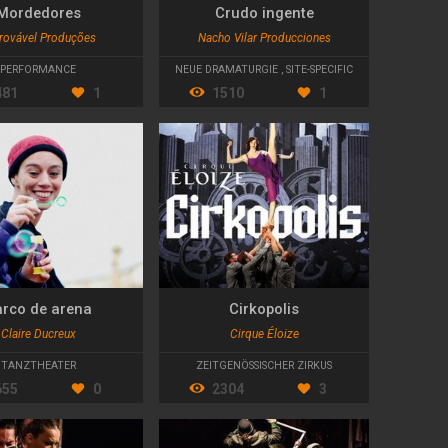
Mordedores
Crudo ingente
rovável Produções
Nacho Vilar Producciones
PERFORMANCE
NEUE DRAMATURGIE
,
SITE-SPECIFIC
481
1
1510
1
rco de arena
Cirkopolis
Claire Ducreux
Cirque Éloize
TANZTHEATER
ZEITGENÖSSISCHER ZIRKUS
655
0
2304
3