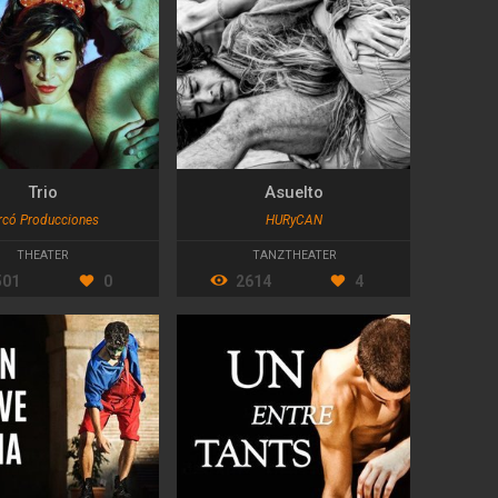
Trio
Asuelto
rcó Producciones
HURyCAN
THEATER
TANZTHEATER
501
0
2614
4