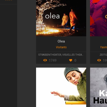
Olea
Visitants
Yasm
STRASSENTHEATER
,
VISUELLES THEATER
ZEITG
1749
0
19