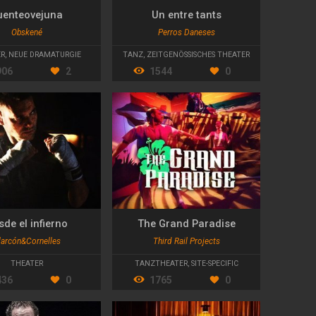
uenteovejuna
Un entre tants
Obskené
Perros Daneses
R
ER
,
NEUE DRAMATURGIE
TANZ
,
ZEITGENÖSSISCHES THEATER
906
2
1544
0
sde el infierno
The Grand Paradise
larcón&Cornelles
Third Rail Projects
THEATER
TANZTHEATER
,
SITE-SPECIFIC
436
0
1765
0