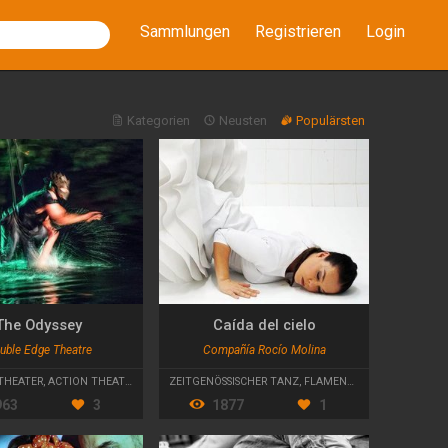
Sammlungen
Registrieren
Login
Kategorien
Neusten
Populärsten
The Odyssey
Caída del cielo
uble Edge Theatre
Compañía Rocío Molina
 THEATER
,
ACTION THEATER
ZEITGENÖSSISCHER TANZ
,
FLAMENCO
963
3
1877
1