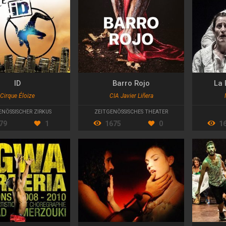
ID
Barro Rojo
La 
Cirque Éloize
CIA Javier Liñera
ENÖSSISCHER ZIRKUS
ZEITGENÖSSISCHES THEATER
79
1
1675
0
1