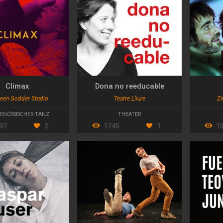
Climax
Dona no reeducable
een Godder Studio
Teatre Lliure
Zi
ENÖSSISCHER TANZ
THEATER
97
2
1745
1
1