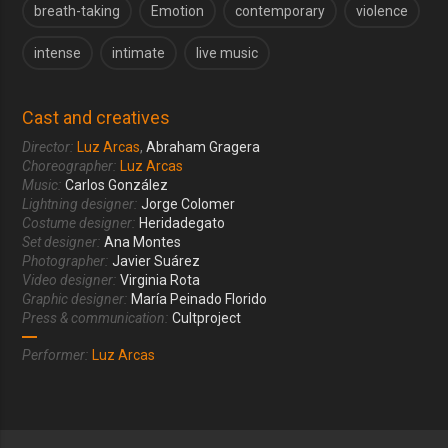
breath-taking
Emotion
contemporary
violence
intense
intimate
live music
Cast and creatives
Director:
Luz Arcas
,
Abraham Gragera
Choreographer:
Luz Arcas
Music:
Carlos González
Lightning designer:
Jorge Colomer
Costume designer:
Heridadegato
Set designer:
Ana Montes
Photographer:
Javier Suárez
Video designer:
Virginia Rota
Graphic designer:
María Peinado Florido
Press & communication:
Cultproject
Performer:
Luz Arcas