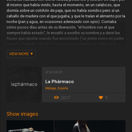
él mismo que había vivido, hasta el momento, en un calabozo, que
dormía sobre un colchón de paja, que no había sonidos pero sí un
caballo de madera con el que jugaba, y que le traían el alimento por la
noche (pan y agua, en ocasiones aderezado con opio). Contaba
cómo pocos días antes de su liberación, “el hombre con el que
siempre había estado“, le enseñó a escribir su nombre y a decir las
frases que repetía cuando fue encontrado (“un jinete como mi padre
quiero” y “caballo, caballo“). Hasta este momento no había visto a
ningún ser humano.
VIEW MORE
Los médicos decretaron que no era un loco ni sufría más retraso que
el que le había provocado el aislamiento. Su proceso de aprendizaje
estuvo tutorizado fundamentalmente por Anselm von Feuerbach,
A SHOW BY
que dejó testimonio de su peculiar inteligencia: con una sensibilidad
especial para la pintura y la equitación, apasionado por la lectura y la
La Phármaco
música, Kaspar nunca resolvió quién se encontraba al otro lado de
Málaga, España
los espejos, tampoco logró asimilar la idea del Dios único, le repelían
las imágenes cristianas y odiaba el latín, no diferenciaba los
2017
0
acontecimientos soñados de los vividos y atribuía voluntad a todos
los seres inanimados.
Show images
Feuerbach sospechaba que Kaspar era el primogénito de uno de los
linajes de la familia de los Baden, que intentaron deshacerse de él en
una oscura lucha por la soberanía, y que el encierro había sido la