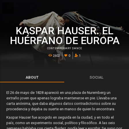
KASPAR HAUSER. EL
HUÉRFANO DE EUROPA
CONTEMPORARY DANCE
2602
0
1
ABOUT
SOCIAL
El 26 de mayo de 1828 apareció en una plaza de Nuremberg un
extraño joven que apenas lograba mantenerse en pie. Llevaba una
carta anónima, que daba algunos datos contradictorios sobre su
procedencia y dejaba su suerte en manos de quien lo encontrara.
Kaspar Hauser fue acogido en seguida en la ciudad, y en todo el
país, como un experimento social, político y filosófico. A las seis
semanas hablaba con cierta fluidez, podía leer y escribir. Se supo por