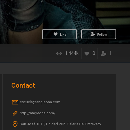
Like
Follow
1.444k
0
1
Contact
escuela@angieona.com
http://angieona.com/
San José 1015, Unidad 202. Galería Del Entrevero.