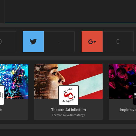
0
-
0
é
Theatre Ad Infinitum
Implosiv
Theatre, New dramaturgy