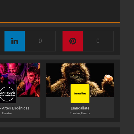
0
0
o Artes Escénicas
juancallate
Theatre
Theatre, Humor