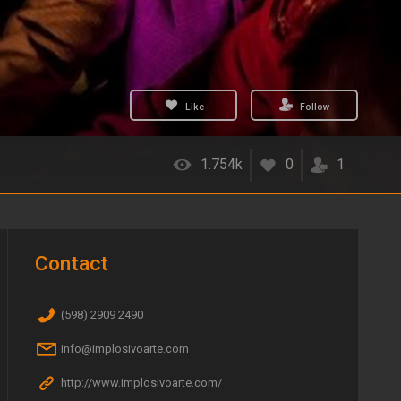
Like
Follow
1.754k
0
1
Contact
(598) 2909 2490
info@implosivoarte.com
http://www.implosivoarte.com/