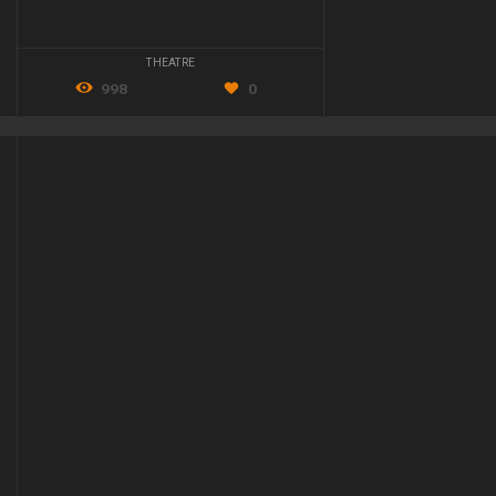
THEATRE
998
0