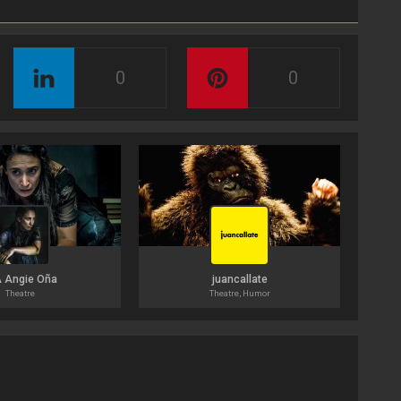
0
0
A Angie Oña
juancallate
Theatre
Theatre, Humor