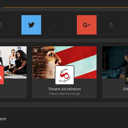
0
-
0
a
Theatre Ad Infinitum
CI
Theatre, New dramaturgy
ment