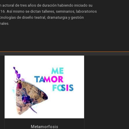
 actoral de tres años de duración habiendo iniciado su
16. Así mismo se dictan talleres, seminarios, laboratorios
ecnologías de diseño teatral, dramaturgia y gestión
nales.
Metamorfosis