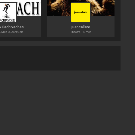
o Cachivaches
juancallate
, Music, Zarzuela
Theatre, Humor