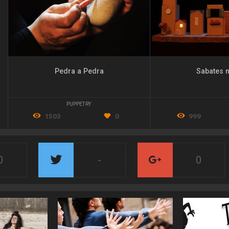
Pedra a Pedra
Sabates 
PUPPETRY
1503
0
999
0
-
0