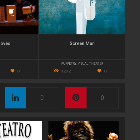
noves
Screen Man
PUPPETRY
,
VISUAL THEATER
0
1232
0
0
0