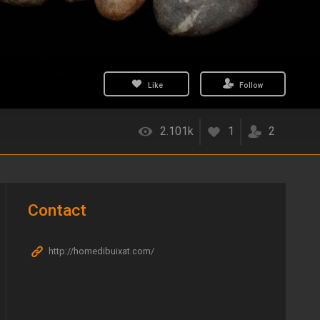
Like
Follow
2.101k
1
2
Contact
http://homedibuixat.com/