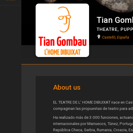
Tian Gomb
THEATRE
,
PUPP
Castelló, España
Tian Gombau-l'Home Dibuixat
About us
EL TEATRE DE L’ HOME DIBUIXAT nace en Caste
compaginan las propuestas de teatro para ad
Ha realizado más de 3.000 funciones, actuand
internacionales por Marruecos, Túnez, Portugal,
República Checa, Serbia, Rumania, Croacia, Esl