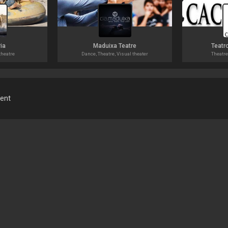
ia
Maduixa Teatre
Teatr
theatre
Dance, Theatre, Visual theater
Theatre
ment