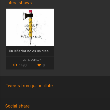
Latest shows
Un leñador no es un diseñador
THEATRE
,
COMEDY
1490
0
Tweets from juancallate
Social share