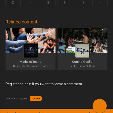
0
-
0
0
0
-
Related content
Maduixa Teatre
Conino Gurillo
Dance, Theatre, Visual theater
Theatre, Cabaret, Clown
Register or login if you want to leave a comment
Is this profile yours?
Claim it!