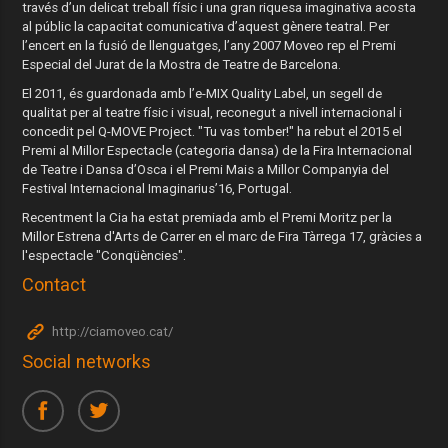
través d’un delicat treball físic i una gran riquesa imaginativa acosta
al públic la capacitat comunicativa d’aquest gènere teatral. Per
l’encert en la fusió de llenguatges, l’any 2007 Moveo rep el Premi
Especial del Jurat de la Mostra de Teatre de Barcelona.
El 2011, és guardonada amb l’e-MIX Quality Label, un segell de
qualitat per al teatre físic i visual, reconegut a nivell internacional i
concedit pel Q-MOVE Project. "Tu vas tomber!" ha rebut el 2015 el
Premi al Millor Espectacle (categoria dansa) de la Fira Internacional
de Teatre i Dansa d’Osca i el Premi Mais a Millor Companyia del
Festival Internacional Imaginarius’16, Portugal.
Recentment la Cia ha estat premiada amb el Premi Moritz per la
Millor Estrena d'Arts de Carrer en el marc de Fira Tàrrega 17, gràcies a
l'espectacle "Conqüències".
Contact
http://ciamoveo.cat/
Social networks