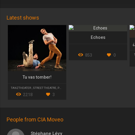
Latest shows
Echoes
853
0
Tu vas tomber!
TANZTHEATER
,
STREET THEATRE
,
PHYSICAL THEATRE
2218
3
People from CIA Moveo
Stéphane Lévy