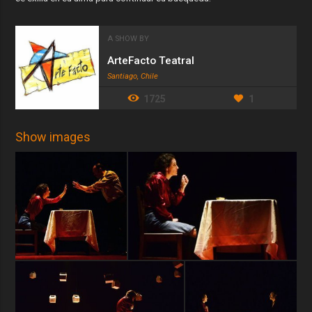
A SHOW BY
ArteFacto Teatral
Santiago, Chile
1725
1
Show images