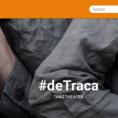
Search
#deTraca
TANZTHEATER