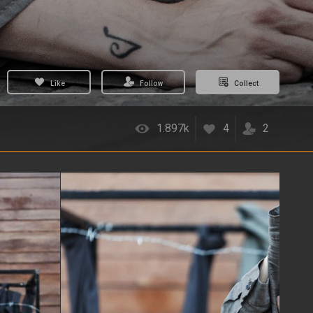
Like
Follow
Collect
1.897k
4
2