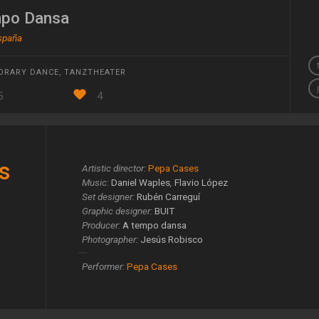
po Dansa
España
ORARY DANCE
,
TANZTHEATER
5
4
s
Artistic director:
Pepa Cases
Music:
Daniel Waples
,
Flavio López
Set designer:
Rubén Carreguí
Graphic designer:
BUIT
Producer:
A tempo dansa
Photographer:
Jesús Robisco
Performer:
Pepa Cases