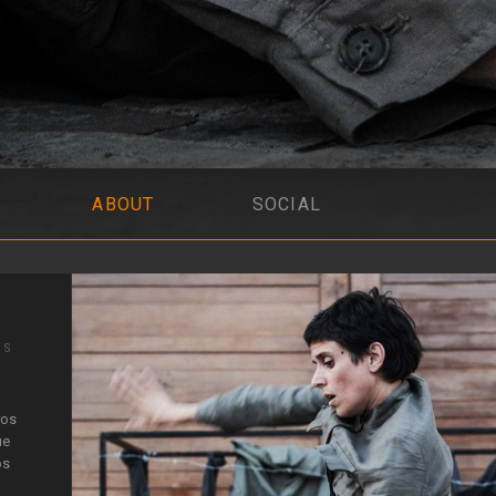
ABOUT
SOCIAL
IS
.
ros
ue
os