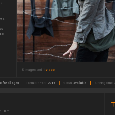
de
or a
los
ste
5 images and
1 video
e for all ages
Premiere Year:
2016
Status:
available
Running time:
T
W BY