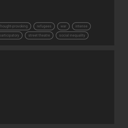
thought-provoking
refugees
war
intense
participatory
street theatre
social inequality