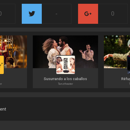
0
-
0
Susurrando a los caballos
Réfu
er
Tanztheater
ment