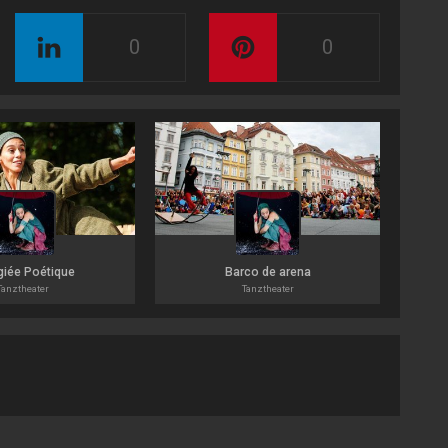
0
0
giée Poétique
Barco de arena
Tanztheater
Tanztheater