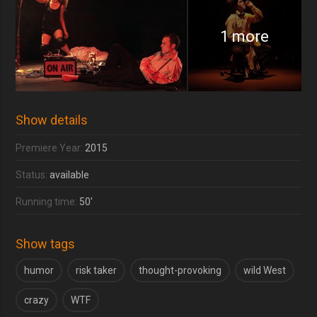
1 more
Show details
Premiere Year:
2015
Status:
available
Running time:
50'
Show tags
humor
risk taker
thought-provoking
wild West
crazy
WTF