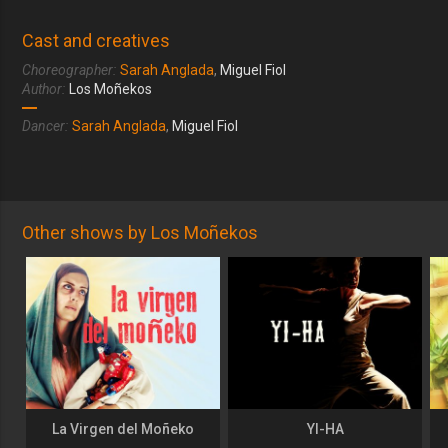
Cast and creatives
Choreographer:
Sarah Anglada
,
Miguel Fiol
Author:
Los Moñekos
Dancer:
Sarah Anglada
,
Miguel Fiol
Other shows by Los Moñekos
La Virgen del Moñeko
YI-HA