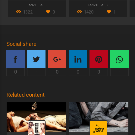
TANZTHEATER
TANZTHEATER
1322
0
1420
1
Social share
0
-
0
0
0
-
Related content