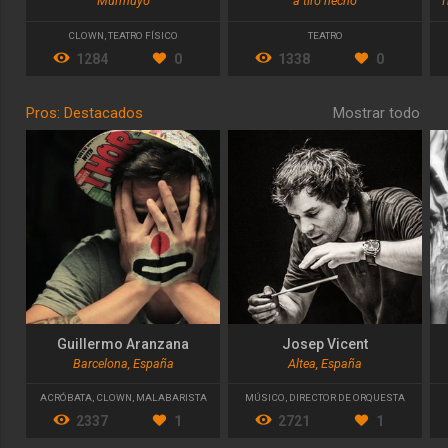
Murmuyo
a tiro hecho
CLOWN
,
TEATRO FÍSICO
TEATRO
1284
0
1338
0
Pros: Destacados
Mostrar todo
Guillermo Aranzana
Josep Vicent
Barcelona, España
Altea, España
ACRÓBATA
,
CLOWN
,
MALABARISTA
MÚSICO
,
DIRECTOR DE ORQUESTA
2337
1
2721
1