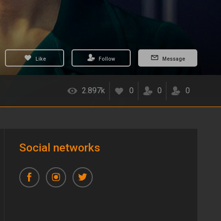
Like
Follow
Message
2.897k
0
0
0
Social networks