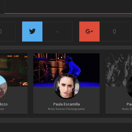
0
-
0
rdozo
Paula Escamilla
Pa
ucer
Actor, Dancer, Choreographer
Actor, D