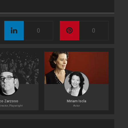
0
0
co Zarzoso
Miriam Iscla
irector, Playwright
Actor
Acto