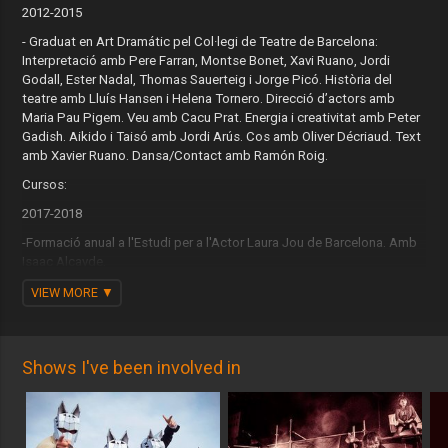
2012-2015
- Graduat en Art Dramátic pel Col·legi de Teatre de Barcelona:
Interpretació amb Pere Farran, Montse Bonet, Xavi Ruano, Jordi
Godall, Ester Nadal, Thomas Sauerteig i Jorge Picó. Història del
teatre amb Lluís Hansen i Helena Tornero. Direcció d’actors amb
Maria Pau Pigem. Veu amb Cacu Prat. Energia i creativitat amb Peter
Gadish. Aikido i Taisó amb Jordi Arús. Cos amb Oliver Décriaud. Text
amb Xavier Ruano. Dansa/Contact amb Ramón Roig.
Cursos:
2017-2018
-Formació anual a l'Estudi per a l'Actor Laura Jou de Barcelona. Amb
Isaac Alcayde.
2015-2016
VIEW MORE
-Postgrau de Direcció Escènica al Col.legi del Teatre de Barcelona a
càrrec de Alicia Gorina.
Shows I've been involved in
2014-2015
- Clown, curs a càrrec de Jango Edwards. Col·legi de Teatre
(Barcelona).
- Verticals, curs anual a càrrec d’Enric Petit. Escola de Circ Rogelio