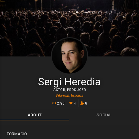
Sergi Heredia
ACTOR
,
PRODUCER
Vila-real, España
2793
4
8
ABOUT
SOCIAL
FORMACIÓ