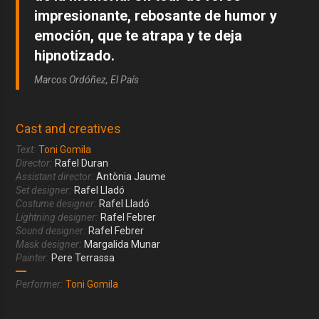
impresionante, rebosante de humor y
emoción, que te atrapa y te deja
hipnotizado.
Marcos Ordóñez, El País
Cast and creatives
Text:
Toni Gomila
Director:
Rafel Duran
Assistant director:
Antònia Jaume
Set designer:
Rafel Lladó
Costume designer:
Rafel Lladó
Lightning designer:
Rafel Febrer
Sound designer:
Rafel Febrer
Mask designer:
Margalida Munar
Painter:
Pere Terrassa
Performer:
Toni Gomila