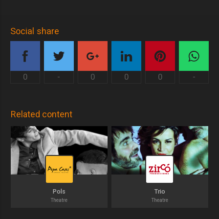
Social share
0
-
0
0
0
-
Related content
Pols
Trio
Theatre
Theatre