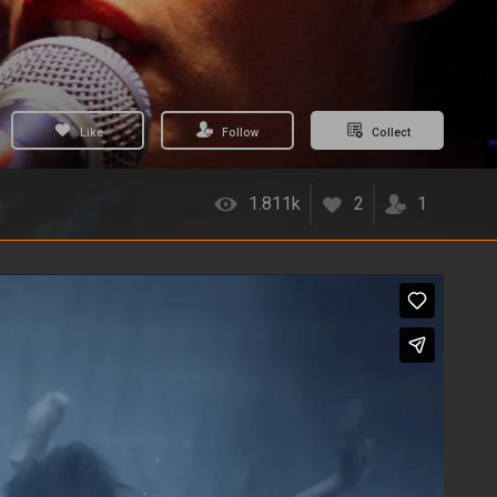
Like
Follow
Collect
1.811k
2
1