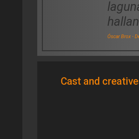
lagun
halla
Óscar Brox - Dét
Cast and creative