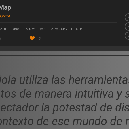
cMap
España
MULTI-DISCIPLINARY
,
CONTEMPORARY THEATRE
6
3
ola utiliza las herramienta
tos de manera intuitiva y 
ectador la potestad de disc
contexto de ese mundo de r