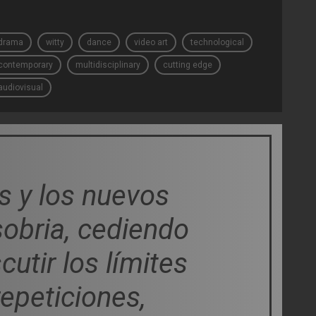
drama
witty
dance
video art
technological
contemporary
multidisciplinary
cutting edge
audiovisual
s y los nuevos
sobria, cediendo
utir los límites
epeticiones,