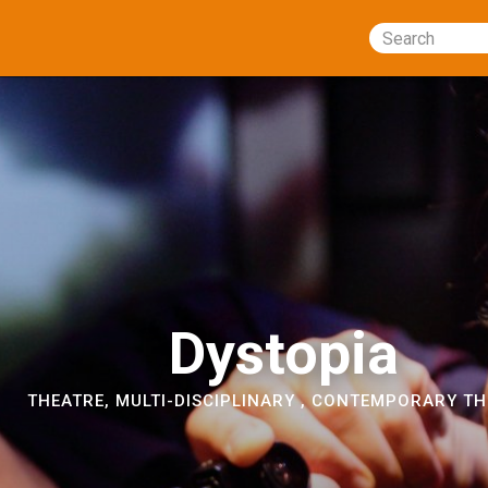
Search
Dystopia
THEATRE
,
MULTI-DISCIPLINARY
,
CONTEMPORARY TH