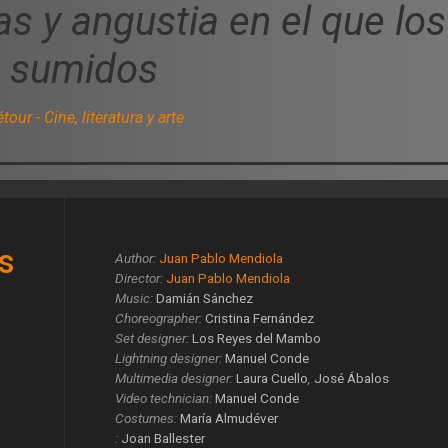
as y angustia en el que lo
n sumidos
our - Cine, literatura y arte
s
Author:
Juan Pablo Mendiola
Director:
Juan Pablo Mendiola
Music:
Damián Sánchez
Choreographer:
Cristina Fernández
Set designer:
Los Reyes del Mambo
Lightning designer:
Manuel Conde
Multimedia designer:
Laura Cuello
,
José Ábalos
Video technician:
Manuel Conde
Costumes:
María Almudéver
:
Joan Ballester