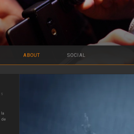
ABOUT
SOCIAL
IS
 la
a de