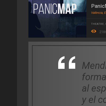
Pani
València, 
THEATRE
,
218
Mendi
forma
al esp
y el 