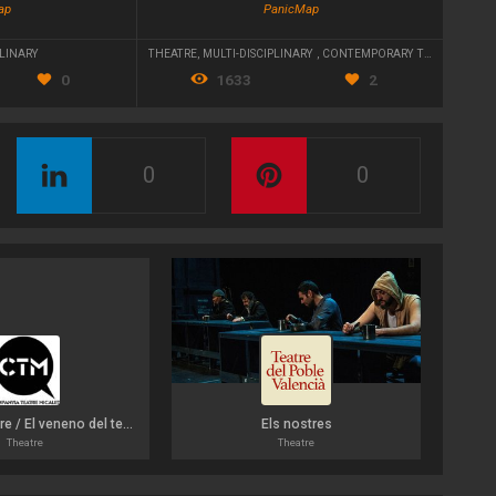
ap
PanicMap
PLINARY
THEATRE
,
MULTI-DISCIPLINARY
,
CONTEMPORARY THEATRE
0
1633
2
0
0
L
El verí del teatre / El veneno del teatro
Els nostres
Theatre
Theatre