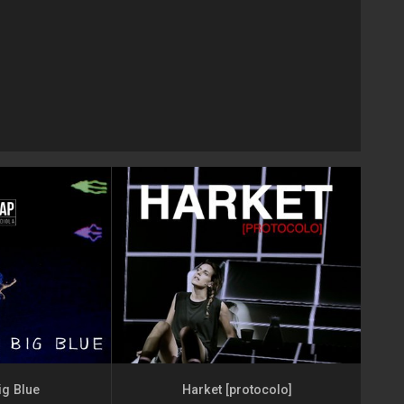
g Blue
Harket [protocolo]