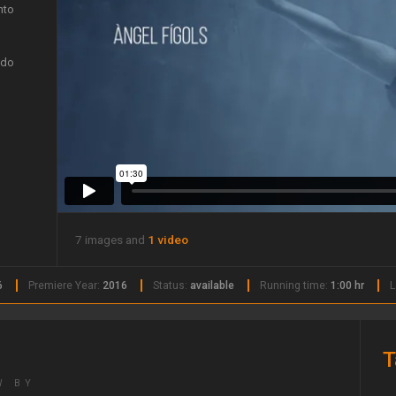
nto
ndo
7 images and
1 video
6
Premiere Year:
2016
Status:
available
Running time:
1:00 hr
L
T
W BY