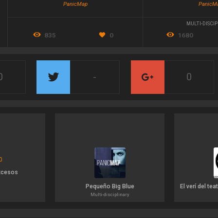
PanicMap
PanicM
MULTI-DISCI
835
0
1680
0
-
0
xcesos
Pequeño Big Blue
Multi-disciplinary