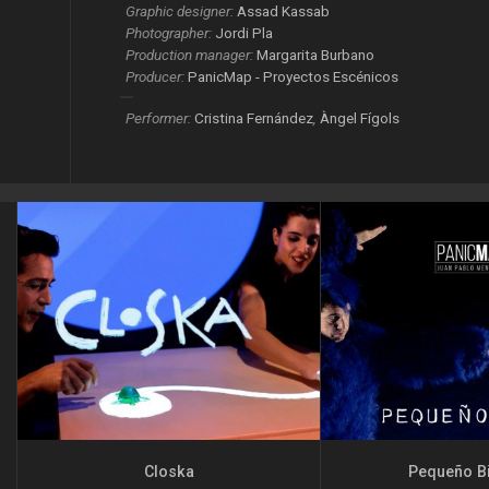
Graphic designer:
Assad Kassab
Photographer:
Jordi Pla
Production manager:
Margarita Burbano
Producer:
PanicMap - Proyectos Escénicos
Performer:
Cristina Fernández
,
Àngel Fígols
Closka
Pequeño Bi