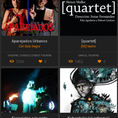
Aparejados Urbanos
[quartet]
CIA Sala Negra
[RE] teatro
THEATRE
,
COMEDY
,
STREET THEATRE
DANCE
,
THEATRE
1236
0
1452
0