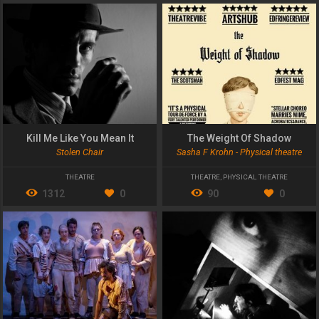
Kill Me Like You Mean It
The Weight Of Shadow
Stolen Chair
Sasha F Krohn - Physical theatre
THEATRE
THEATRE
,
PHYSICAL THEATRE
1312
0
90
0