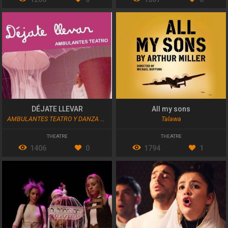
DÉJATE LLEVAR
All my sons
AMBULANTES TEATRO Y DANZA S.L.
Talawa
THEATRE
THEATRE
1406
0
1794
1