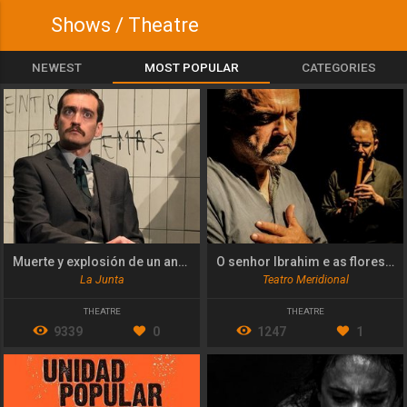
Shows / Theatre
NEWEST
MOST POPULAR
CATEGORIES
Muerte y explosión de un anarquista chileno
O senhor Ibrahim e as flores do corao
La Junta
Teatro Meridional
THEATRE
THEATRE
9339
0
1247
1