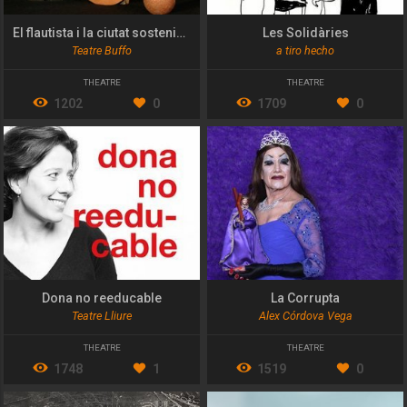
El flautista i la ciutat sostenible
Les Solidàries
Teatre Buffo
a tiro hecho
THEATRE
THEATRE
1202
0
1709
0
Dona no reeducable
La Corrupta
Teatre Lliure
Alex Córdova Vega
THEATRE
THEATRE
1748
1
1519
0