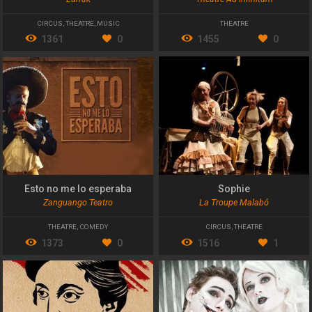
CIRCUS
,
THEATRE
,
MUSIC
THEATRE
1361
0
1455
0
Esto no me lo esperaba
Sophie
Zanguango Teatro
La Troupe Malabó
THEATRE
,
COMEDY
CIRCUS
,
THEATRE
1373
0
1516
1