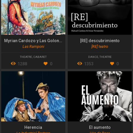
Myrian Cardozo y Las Golondrinas del Monte
[RE] descubrimiento
Las Ramponi
[RE] teatro
THEATRE
,
CABARET
DANCE
,
THEATRE
1288
0
1353
0
Herencia
El aumento