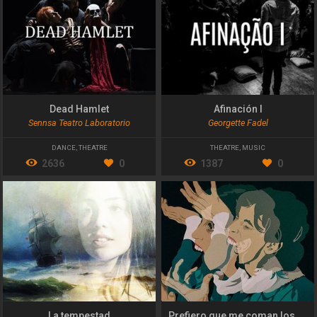
Dead Hamlet
Afinación I
Sennsa Teatro Laboratorio
Georgette Fadel
DANCE
,
THEATRE
THEATRE
,
MUSIC
2636
0
1387
0
La tempestad
Prefiero que me coman los perros