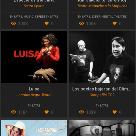
Especiales a la carta
Kutrankulei (el enfermo)
Scura Splats
Teatro Mapuche a lo Mapuche
THEATRE
,
MUSIC
,
STREET THEATRE
THEATRE
,
EXPERIMENTAL THEATRE
1038
0
1006
0
Luisa
Los poetas bajaron del Olimpo
LanotanNegra Teatro
Compañía TO2
THEATRE
THEATRE
1184
0
1039
0