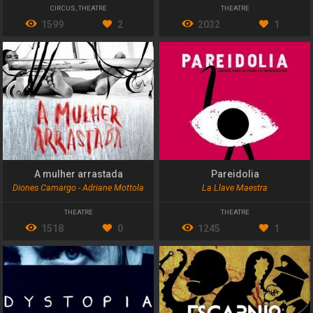
CIRCUS
,
THEATRE
THEATRE
1599
2
2032
1
A mulher arrastada
Pareidolia
Diones Camargo - Adriane Mottola
La Llave Maestra
THEATRE
THEATRE
1518
0
1245
1