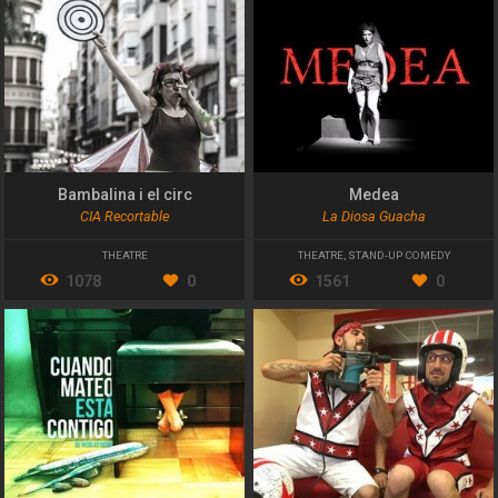
Bambalina i el circ
Medea
CIA Recortable
La Diosa Guacha
THEATRE
THEATRE
,
STAND-UP COMEDY
1078
0
1561
0