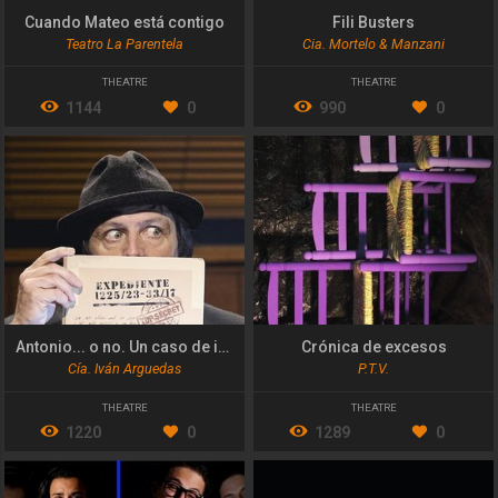
Cuando Mateo está contigo
Fili Busters
Teatro La Parentela
Cia. Mortelo & Manzani
THEATRE
THEATRE
1144
0
990
0
Antonio... o no. Un caso de identidad
Crónica de excesos
Cía. Iván Arguedas
P.T.V.
THEATRE
THEATRE
1220
0
1289
0