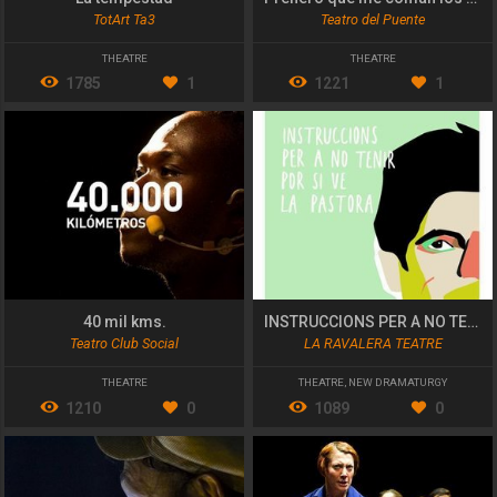
TotArt Ta3
Teatro del Puente
THEATRE
THEATRE
1785
1
1221
1
40 mil kms.
INSTRUCCIONS PER A NO TENIR POR SI VE LA PASTORA
Teatro Club Social
LA RAVALERA TEATRE
THEATRE
THEATRE
,
NEW DRAMATURGY
1210
0
1089
0