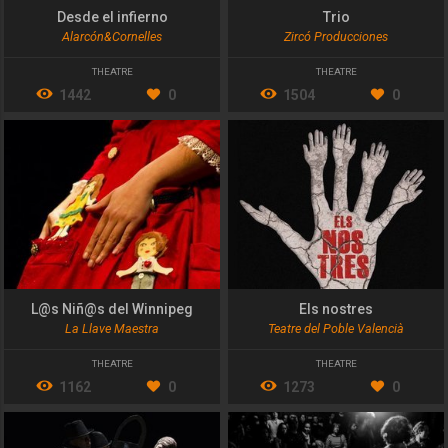
Desde el infierno
Trio
Alarcón&Cornelles
Zircó Producciones
THEATRE
THEATRE
1442
0
1504
0
L@s Niñ@s del Winnipeg
Els nostres
La Llave Maestra
Teatre del Poble Valencià
THEATRE
THEATRE
1162
0
1273
0