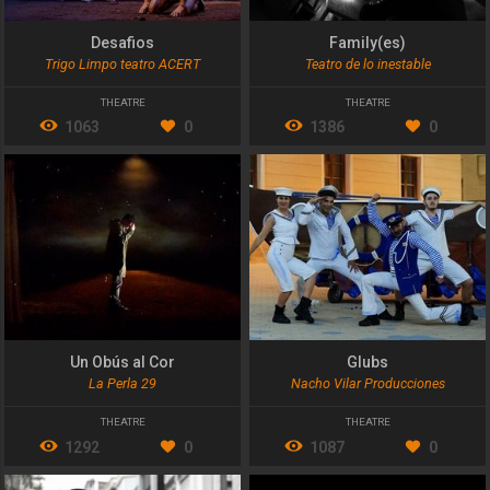
Desafios
Family(es)
Trigo Limpo teatro ACERT
Teatro de lo inestable
THEATRE
THEATRE
1063
0
1386
0
Un Obús al Cor
Glubs
La Perla 29
Nacho Vilar Producciones
THEATRE
THEATRE
1292
0
1087
0