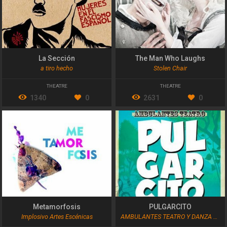
La Sección
The Man Who Laughs
a tiro hecho
Stolen Chair
THEATRE
THEATRE
1340
0
2631
0
Metamorfosis
PULGARCITO
Implosivo Artes Escénicas
AMBULANTES TEATRO Y DANZA S.L.