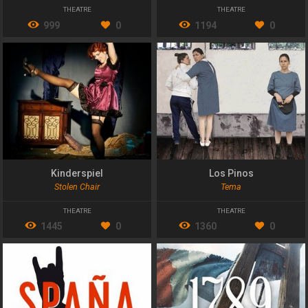
THEATRE
THEATRE
999
0
1194
0
Kinderspiel
Los Pinos
Stolen Chair
Tema
THEATRE
THEATRE
1445
0
1360
0