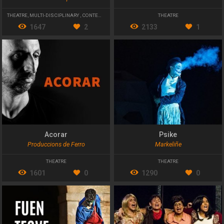
THEATRE
,
MULTI-DISCIPLINARY
,
CONTEMPORARY THEATRE
THEATRE
1647
2
2133
1
Acorar
Psike
Produccions de Ferro
Markeliñe
THEATRE
THEATRE
1601
0
1290
0