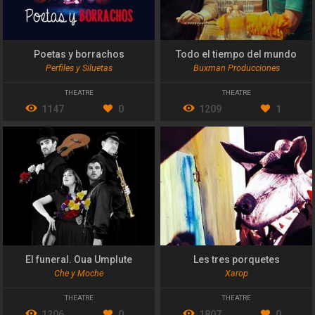
Poetas y borrachos
Todo el tiempo del mundo
Perfiles y Siluetas
Buxman Producciones
THEATRE
THEATRE
1147
0
1209
1
El funeral. Oua Umplute
Les tres porquetes
Che y Moche
Xarop
THEATRE
THEATRE
1206
0
1807
0