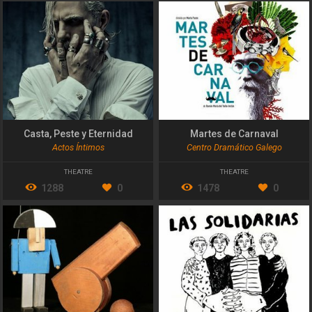
Casta, Peste y Eternidad
Martes de Carnaval
Actos Íntimos
Centro Dramático Galego
THEATRE
THEATRE
1288
0
1478
0