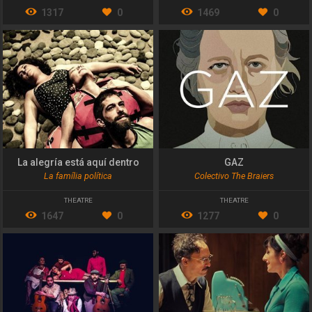
1317
0
1469
0
La alegría está aquí dentro
GAZ
La família política
Colectivo The Braiers
THEATRE
THEATRE
1647
0
1277
0