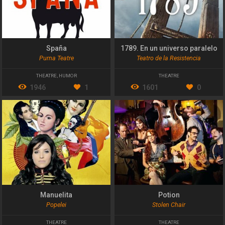
Spaña
1789. En un universo paralelo
Purna Teatre
Teatro de la Resistencia
THEATRE
,
HUMOR
THEATRE
1946
1
1601
0
Manuelita
Potion
Popelei
Stolen Chair
THEATRE
THEATRE