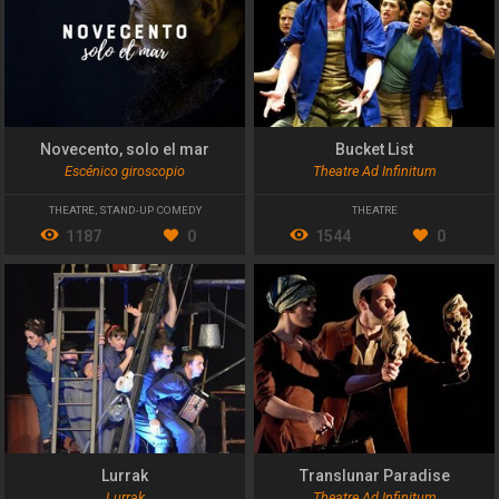
Novecento, solo el mar
Bucket List
Escénico giroscopio
Theatre Ad Infinitum
THEATRE
,
STAND-UP COMEDY
THEATRE
1187
0
1544
0
Lurrak
Translunar Paradise
Lurrak
Theatre Ad Infinitum