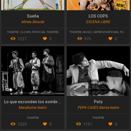
Sueña
LOS COPS
Mireia Miracle
ESCENA LIBRE
THEATRE
,
CLOWN
,
PHYSICAL THEATRE
THEATRE
,
MUSIC
,
IMPROVISATIONAL THEATRE
1237
0
976
0
Lo que esconden los sombreros
Pols
Marabunta teatro
PEPA CASES dansa-teatre
THEATRE
THEATRE
1020
0
1191
0