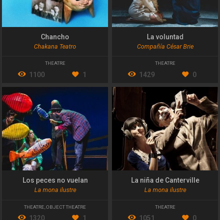
Chancho
La voluntad
Chakana Teatro
Compañía César Brie
THEATRE
THEATRE
1100
1
1429
0
Los peces no vuelan
La niña de Canterville
La mona ilustre
La mona ilustre
THEATRE
,
OBJECT THEATRE
THEATRE
1320
1
1051
0