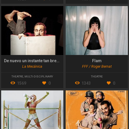
De nuevo un instante tan breve
Flam
La Mecánica
FFF / Roger Bernat
THEATRE
,
MULTI-DISCIPLINARY
THEATRE
1569
0
1343
0