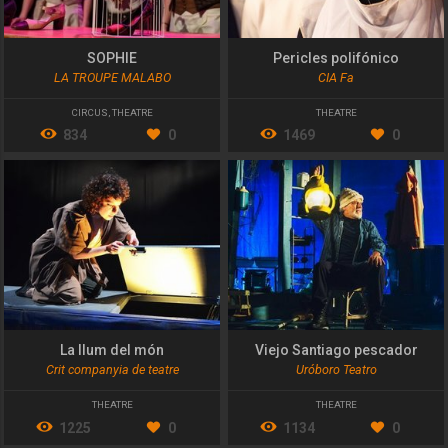
SOPHIE
Pericles polifónico
LA TROUPE MALABO
CIA Fa
CIRCUS
,
THEATRE
THEATRE
834
0
1469
0
La llum del món
Viejo Santiago pescador
Crit companyia de teatre
Uróboro Teatro
THEATRE
THEATRE
1225
0
1134
0