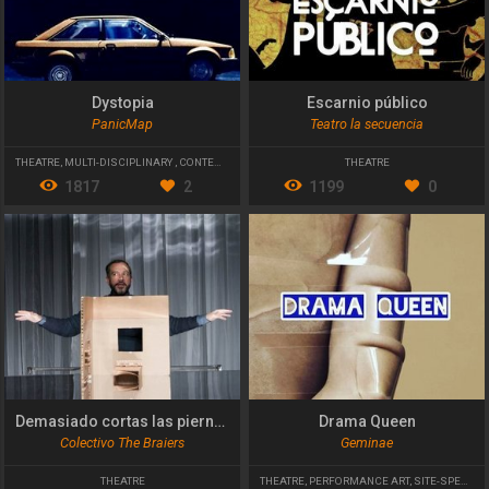
Dystopia
Escarnio público
PanicMap
Teatro la secuencia
THEATRE
,
MULTI-DISCIPLINARY
,
CONTEMPORARY THEATRE
THEATRE
1817
2
1199
0
Demasiado cortas las piernas
Drama Queen
Colectivo The Braiers
Geminae
THEATRE
THEATRE
,
PERFORMANCE ART
,
SITE-SPECIFIC