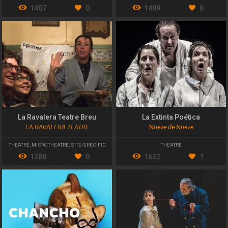
1407
0
1489
0
La Ravalera Teatre Breu
La Extinta Poética
LA RAVALERA TEATRE
Nueve de Nueve
THEATRE
,
MICROTHEATRE
,
SITE-SPECIFIC
THEATRE
1388
0
1632
1