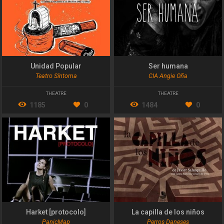
Unidad Popular
Ser humana
Teatro Síntoma
CIA Angie Oña
THEATRE
THEATRE
1185
0
1484
0
Harket [protocolo]
La capilla de los niños
PanicMap
Perros Daneses