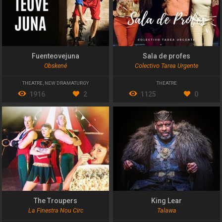
Fuenteovejuna
Sala de profes
Obskené
Colectivo Tarea Urgente
THEATRE
,
NEW DRAMATURGY
THEATRE
1916
2
1125
0
The Troupers
King Lear
La Finestra Nou Circ
Talawa