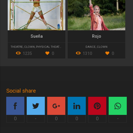
Sueña
Rojo
THEATRE
,
CLOWN
,
PHYSICAL THEATRE
DANCE
,
CLOWN
1235
0
1310
0
Social share
0
-
0
0
0
-