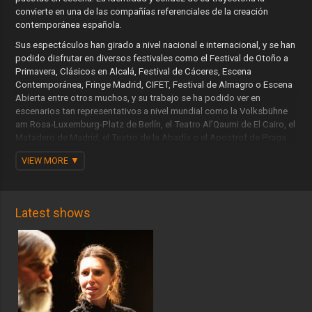
convierte en una de las compañías referenciales de la creación
contemporánea española.
Sus espectáculos han girado a nivel nacional e internacional, y se han
podido disfrutar en diversos festivales como el Festival de Otoño a
Primavera, Clásicos en Alcalá, Festival de Cáceres, Escena
Contemporánea, Fringe Madrid, CIFET, Festival de Almagro o Escena
Abierta entre otros muchos, y su trabajo se ha podido ver en
escenarios tan representativos a nivel mundial como la Volksbühne
am Rosa-Luxemburg-Platz de Berlín, el Teatro Al’Qaumi de El Cairo, el
Matadero de Madrid, el Teatro de la Abadía o el Apostrof de Praga
entre otros.
VIEW MORE
Entre sus espectáculos alternan obras de autoría propia como La
vida imaginaria de Bonnie & Clyde, Breve Cronología del Amor,
Theatre no More, Madrid Laberinto XXI, La Pesadilla de Kepler o
Morfología de la Soledad, escritas y dirigidas por Darío Facal, junto
Latest shows
con producciones de autores europeos contemporáneos como
Heiner Müller, Caryl Churchill o Jean-Luc Lagarce, y adaptaciones de
clásicos como Las Amistades Peligrosas de Choderlos de Laclos,
Sueño de una Noche de Verano de William Shakespeare o Amor de
Don Perlimplín con Belisa en su jardín de Federico García Lorca.
El trabajo de Metatarso se caracteriza por la profundidad intelectual
y crítica de sus obras, sin renunciar nunca a la emoción y a la belleza