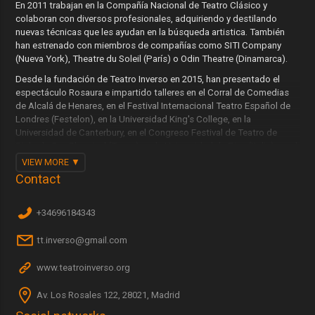
En 2011 trabajan en la Compañía Nacional de Teatro Clásico y
colaboran con diversos profesionales, adquiriendo y destilando
nuevas técnicas que les ayudan en la búsqueda artistica. También
han estrenado con miembros de compañías como SITI Company
(Nueva York), Theatre du Soleil (París) o Odin Theatre (Dinamarca).
Desde la fundación de Teatro Inverso en 2015, han presentado el
espectáculo Rosaura e impartido talleres en el Corral de Comedias
de Alcalá de Henares, en el Festival Internacional Teatro Español de
Londres (Festelon), en la Universidad King's College, en la
Universidad de Canterbury, en el Congreso Festival de Teatro de
Siglo de Oro Chamizal (Texas), en la Universidad de Pisa (Italia), en el
Teatro Bo (Cascina,Italia), entre otros. También en la Universidad de
VIEW MORE
Wesleyan (Ohio) y el congreso Renaissance Society of America, en
Contact
Toronto (Canadá).
+34696184343
tt.inverso@gmail.com
www.teatroinverso.org
Av. Los Rosales 122, 28021, Madrid