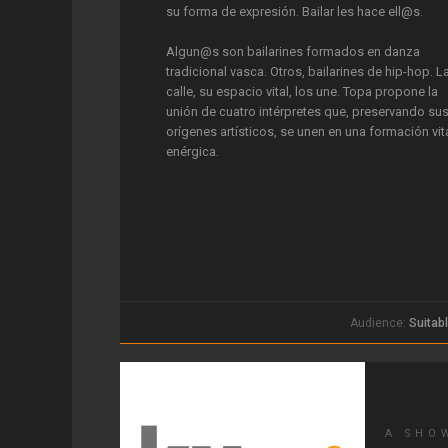
su forma de expresión. Bailar les hace ell@s.
Algun@s son bailarines formados en danza
tradicional vasca. Otros, bailarines de hip-hop. L
calle, su espacio vital, los une. Topa propone la
unión de cuatro intérpretes que, preservando su
orígenes artísticos, se unen en una formación vita
enérgica.
Audience:
Suitabl
A SHO