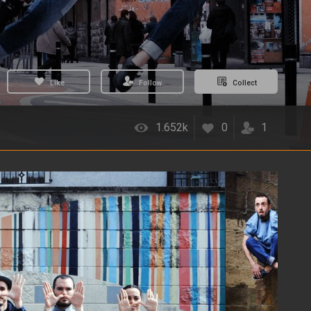
Like
Follow
Collect
1.652k
0
1