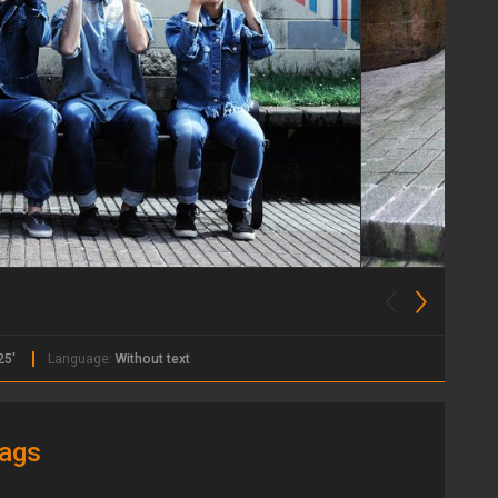
25'
Language:
Without text
ags