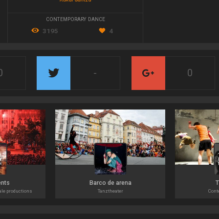
CONTEMPORARY DANCE
3195
4
0
-
0
ents
Barco de arena
cale productions
Tanztheater
Cont