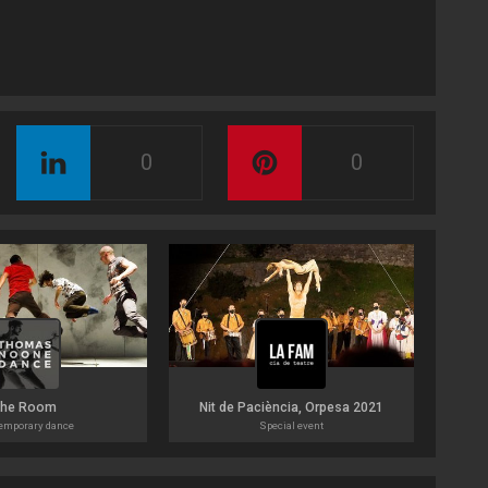
0
0
The Room
Nit de Paciència, Orpesa 2021
emporary dance
Special event
Ta