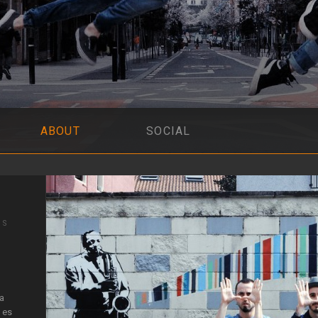
ABOUT
SOCIAL
IS
na
, es