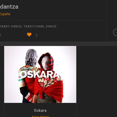
 dantza
 España
ORARY DANCE
,
TRADITIONAL DANCE
3
2
Oskara
Kukai dantza