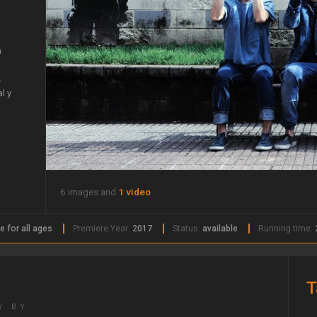
a
s
l y
6 images and
1 video
e for all ages
Premiere Year:
2017
Status:
available
Running time:
T
W BY