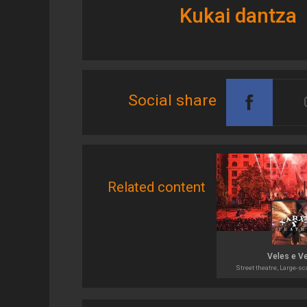
Kukai dantza
Social share
Related content
Veles e V
Street theatre, Large-s