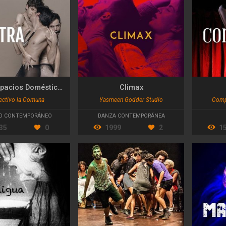
Petra, Espacios Domésticos de Dominación
Climax
ectivo la Comuna
Yasmeen Godder Studio
Compa
O CONTEMPORÁNEO
DANZA CONTEMPORÁNEA
35
0
1999
2
1