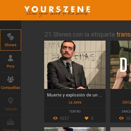
21 Shows con la etiqueta
trans
Shows
Pros
Compañías
Muerte y explosión de un anarquista chileno
La Junta
DDCda
Venues
TEATRO
DANZ
9337
0
15
Trabajos