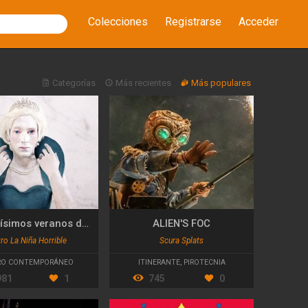
Colecciones
Registrarse
Acceder
Categorías
Más recientes
Más populares
Los tristísimos veranos de la princesa Diana
ALIEN'S FOC
ro La Niña Horrible
Scura Splats
RO CONTEMPORÁNEO
ITINERANTE
,
PIROTECNIA
981
1
745
0