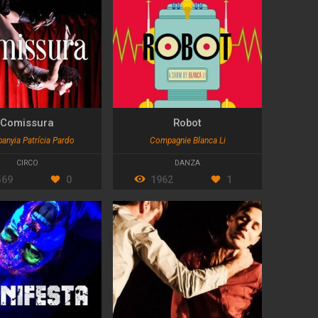
Comissura
Robot
nyia Patrícia Pardo
Compagnie Blanca Li
CIRCO
DANZA
569
0
1962
1