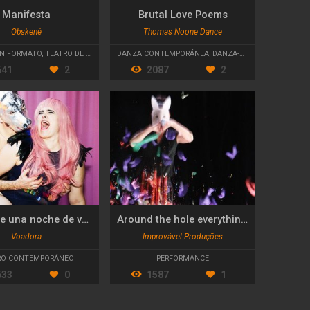
Manifesta
Brutal Love Poems
Obskené
Thomas Noone Dance
N FORMATO
,
TEATRO DE CALLE
DANZA CONTEMPORÁNEA
,
DANZA-TEATRO
641
2
2087
2
Sueño de una noche de verano
Around the hole everything is edge
Voadora
Improvável Produções
RO CONTEMPORÁNEO
PERFORMANCE
633
0
1587
1