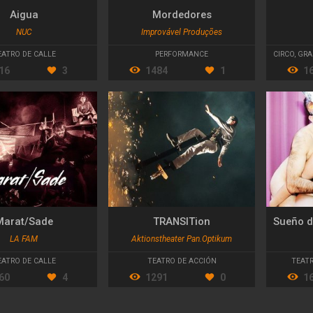
Aigua
Mordedores
NUC
Improvável Produções
EATRO DE CALLE
PERFORMANCE
CIRCO
,
GRA
16
3
1484
1
1
Marat/Sade
TRANSITion
LA FAM
Aktionstheater Pan.Optikum
EATRO DE CALLE
TEATRO DE ACCIÓN
TEAT
60
4
1291
0
1