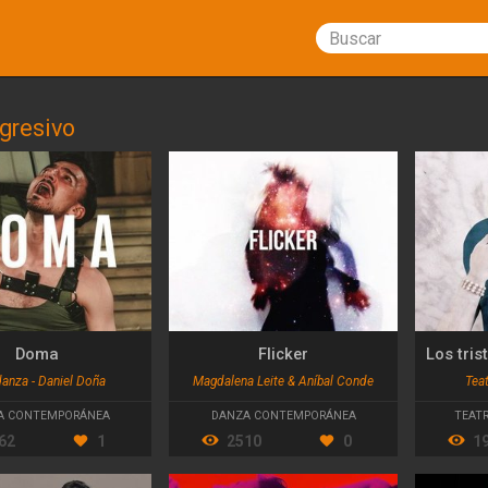
Buscar
gresivo
Doma
Flicker
nza - Daniel Doña
Magdalena Leite & Aníbal Conde
Teat
A CONTEMPORÁNEA
DANZA CONTEMPORÁNEA
TEAT
62
1
2510
0
1