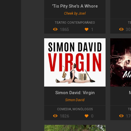
'Tis Pity She's A Whore
Cheek by Jowl
TEATRO CONTEMPORÁNEO
T
1865
1
30
Simon David: Virgin
Simon David
COMEDIA
,
MONÓLOGOS
T
1826
0
17