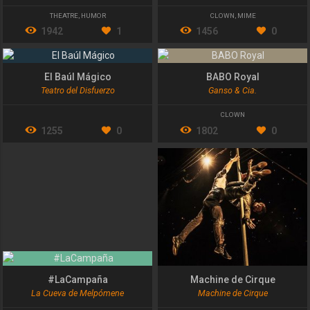
THEATRE
,
HUMOR
CLOWN
,
MIME
1942
1
1456
0
El Baúl Mágico
BABO Royal
Teatro del Disfuerzo
Ganso & Cia.
CLOWN
1255
0
1802
0
#LaCampaña
Machine de Cirque
La Cueva de Melpómene
Machine de Cirque