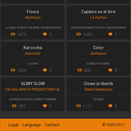
THEATRE
ANIMATION
,
STREET THEATRE
1285
0
1567
1
Fisura
Zapatos en el Aire
Murmuyo
La Furtiva
CLOWN
,
STREET THEATRE
,
INTERVENTION
CONTEMPORARY CIRCUS
,
TANZTHEATER
1676
0
1650
1
Karcocha
Color
Karcocha
Animasur
CLOWN
STREET THEATRE
1205
0
806
0
SLIMY SLOW
Clown in libertà
CIA MAJARETA PRODUCTIONS SL
Teatro Necessario
COMEDY
,
HUMOR
,
STREET THEATRE
CLOWN
902
1
1111
0