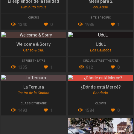
El esplendor de la fealdad
Mesa para 2
Diminuto circus
coLABse
CIRCUS
SITE-SPECIFIC
1340
0
1986
1
Welcome & Sorry
UduL
Ganso & Cia.
Los Galindos
STREET THEATRE
CIRCUS
,
STREET THEATRE
1335
1
912
0
La Ternura
¿Dónde está Mercé?
Teatro de la Ciudad
Bandada
CLASSIC THEATRE
CLOWN
1493
1
1584
0