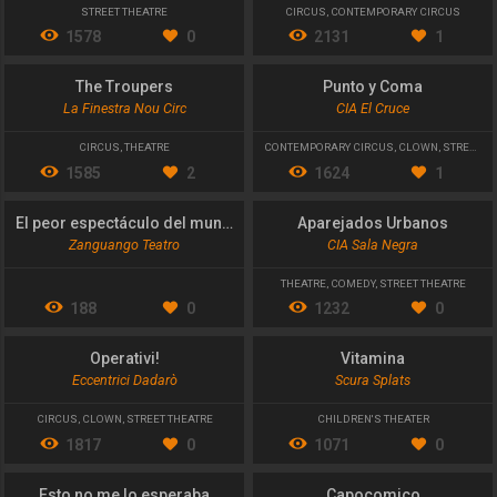
STREET THEATRE
CIRCUS
,
CONTEMPORARY CIRCUS
1578
0
2131
1
The Troupers
Punto y Coma
La Finestra Nou Circ
CIA El Cruce
CIRCUS
,
THEATRE
CONTEMPORARY CIRCUS
,
CLOWN
,
STREET THEATRE
1585
2
1624
1
El peor espectáculo del mundo, de momento
Aparejados Urbanos
Zanguango Teatro
CIA Sala Negra
THEATRE
,
COMEDY
,
STREET THEATRE
188
0
1232
0
Operativi!
Vitamina
Eccentrici Dadarò
Scura Splats
CIRCUS
,
CLOWN
,
STREET THEATRE
CHILDREN'S THEATER
1817
0
1071
0