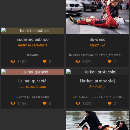
Escarnio público
Su-seso
Teatro la secuencia
Murmuyo
THEATRE
IMPROVISATIONAL THEATRE
,
STREET THEATRE
1187
0
1829
1
La Inauguració
Harket [protocolo]
Las Kakofónikas
PanicMap
CLOWN
,
STREET THEATRE
THEATRE
,
MULTI-DISCIPLINARY
,
CONTEMPORARY THEATRE
1146
0
1628
2