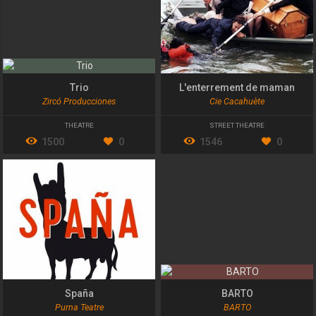
Trio
L'enterrement de maman
Zircó Producciones
Cie Cacahuète
THEATRE
STREET THEATRE
1500
0
1546
0
Spaña
BARTO
Purna Teatre
BARTO