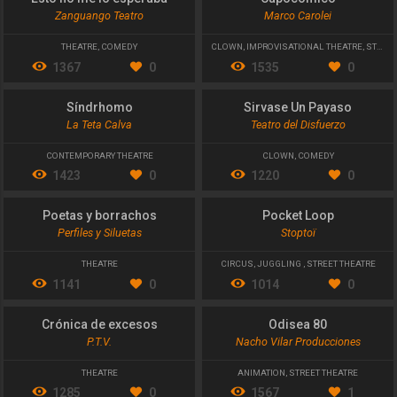
Esto no me lo esperaba
Capocomico
Zanguango Teatro
Marco Carolei
THEATRE
,
COMEDY
CLOWN
,
IMPROVISATIONAL THEATRE
,
STREET THEATRE
1367
0
1535
0
Síndrhomo
Sirvase Un Payaso
La Teta Calva
Teatro del Disfuerzo
CONTEMPORARY THEATRE
CLOWN
,
COMEDY
1423
0
1220
0
Poetas y borrachos
Pocket Loop
Perfiles y Siluetas
Stoptoï
THEATRE
CIRCUS
,
JUGGLING
,
STREET THEATRE
1141
0
1014
0
Crónica de excesos
Odisea 80
P.T.V.
Nacho Vilar Producciones