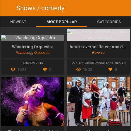
Shows / comedy
NEWEST
MOST POPULAR
CATEGORIES
Wandering Orquestra
Amor reverso: Relecturas de un show nocturno
Wandering Orquestra
Reverso
SITE-SPECIFIC
CONTEMPORARY DANCE
,
TANZTHEATER
1521
0
1503
0