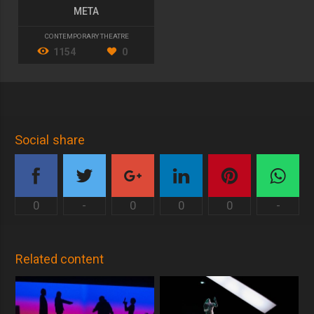
META
CONTEMPORARY THEATRE
1154
0
Social share
0
-
0
0
0
-
Related content