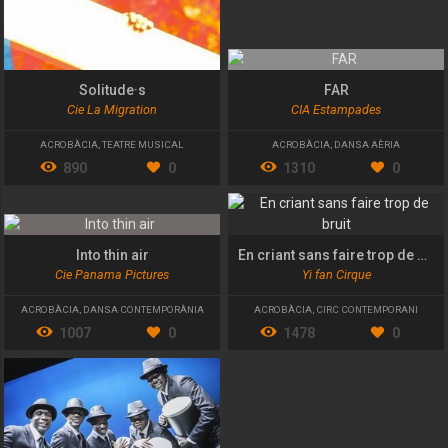
Solitude·s
FAR
Cie La Migration
CIA Estampades
ACROBÀCIA
,
TEATRE MUSICAL
ACROBÀCIA
,
DANSA AÈRIA
890
0
1310
0
Into thin air
En criant sans faire trop de bruit
Cie Panama Pictures
Yi fan Cirque
ACROBÀCIA
,
DANSA CONTEMPORÀNIA
ACROBÀCIA
,
CIRC CONTEMPORANI
1007
0
1478
0