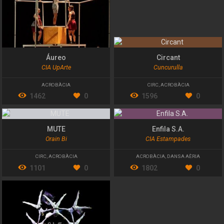
Áureo
Circant
CIA UpArte
Cuncurulla
ACROBÀCIA
CIRC
,
ACROBÀCIA
1462
0
1596
0
MUTE
Enfila S.A.
Orain Bi
CIA Estampades
CIRC
,
ACROBÀCIA
ACROBÀCIA
,
DANSA AÈRIA
1101
0
1802
0