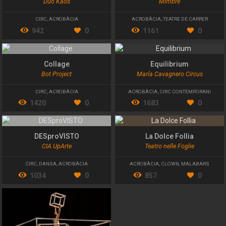
Duo Kaos
Mimbre
CIRC
,
ACROBÀCIA
ACROBÀCIA
,
TEATRE DE CARRER
942
0
1161
0
Collage
Equilibrium
Bot Project
María Cavagnero Circus
CIRC
,
ACROBÀCIA
ACROBÀCIA
,
CIRC CONTEMPORANI
1420
0
1683
0
DESproVISTO
La Dolce Follia
CIA UpArte
Teatro nelle Foglie
CIRC
,
DANSA
,
ACROBÀCIA
ACROBÀCIA
,
CLOWN
,
MALABARS
1034
0
857
0