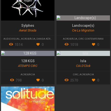
Sylphes
Landscape(s)
Aerial Strada
Cie La Migration
AUDIOVISUAL
,
ACROBÀCIA
,
DANSA AÈRIA
ACROBÀCIA
,
CIRC CONTEMPORANI
1514
0
1018
0
128 KGS
Isla
ATEMPO CIRC
CIA D'Click
ACROBÀCIA
CIRC
,
ACROBÀCIA
798
0
2570
0