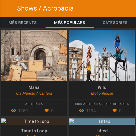
Shows / Acrobàcia
MÉS RECENTS
MÉS POPULARS
CATEGORIES
Maña
Wild
Cia Manolo Alcántara
Motionhouse
ACROBÀCIA
CIRC
,
ACROBÀCIA
,
TEATRE DE CARRER
1269
0
1194
0
Time to Loop
Lifted