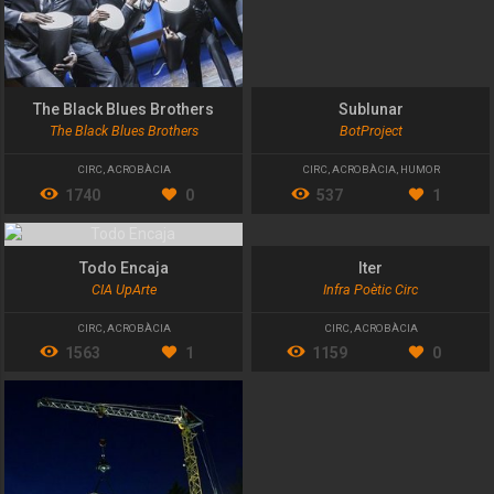
The Black Blues Brothers
Sublunar
The Black Blues Brothers
BotProject
CIRC
,
ACROBÀCIA
CIRC
,
ACROBÀCIA
,
HUMOR
1740
0
537
1
Todo Encaja
Iter
CIA UpArte
Infra Poètic Circ
CIRC
,
ACROBÀCIA
CIRC
,
ACROBÀCIA
1563
1
1159
0