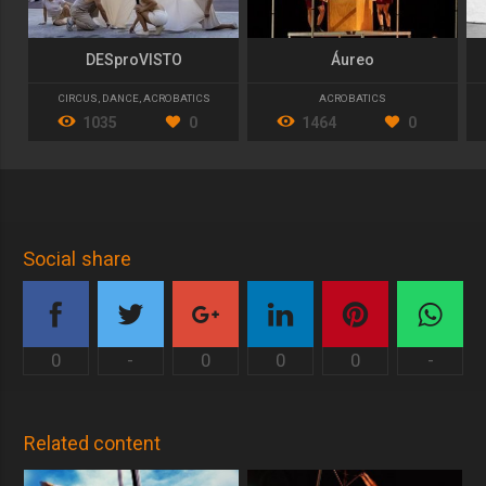
DESproVISTO
Áureo
CIRCUS
,
DANCE
,
ACROBATICS
ACROBATICS
1035
0
1464
0
Social share
0
-
0
0
0
-
Related content