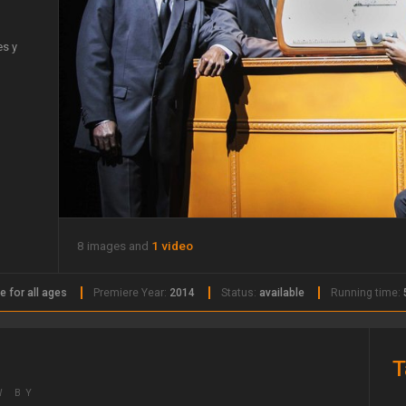
es y
8 images and
1 video
e for all ages
Premiere Year:
2014
Status:
available
Running time:
T
W BY