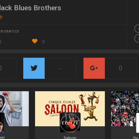
lack Blues Brothers
ly
CROBATICS
3
0
0
-
0
it!
Saloon
Do 