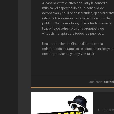
A caballo entre el circo popular y la comedia
musical, el espectáculo es un continuo de
acrobacias y equilibrios increíbles, gags hilarant
retos de baile que incitan a la participación del
público. Saltos mortales, pirámides humanas y
teatro físico extremo en una propuesta de
virtuosismo apta para todos los públicos.
Una producción de Circo e dintorni con la
colaboración de Sarakasi, el circo social kenyata
creado por Marion y Rudy Van Dijck.
Audience:
Suitabl
A SHO