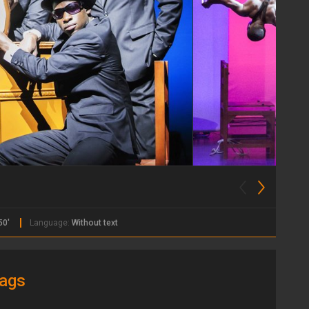
50'
Language:
Without text
ags