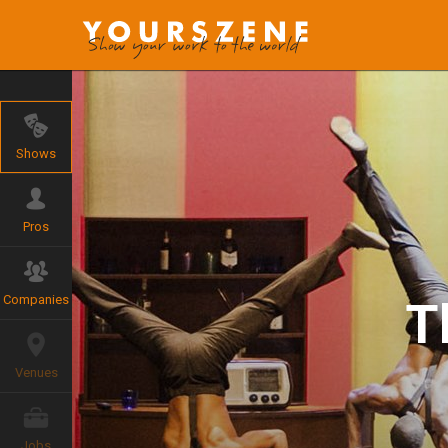
Shows
Pros
Companies
T
Venues
Jobs