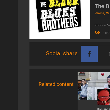
The B
Verona, Ita
CIRCUS
,
A
185
Social share
Related content
Bon appet