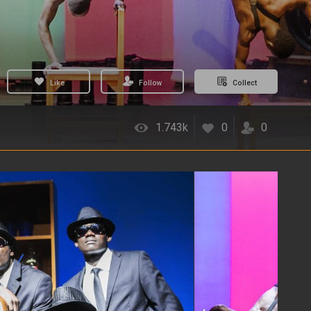
Like
Follow
Collect
1.743k
0
0