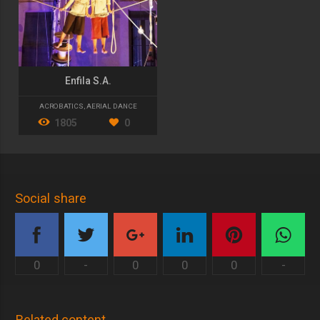
Enfila S.A.
ACROBATICS
,
AERIAL DANCE
1805
0
Social share
0
-
0
0
0
-
Related content