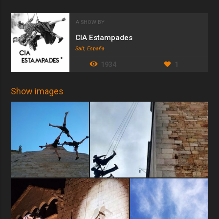
A SHOW BY
CIA Estampades
Salt, España
1934
1
Show images