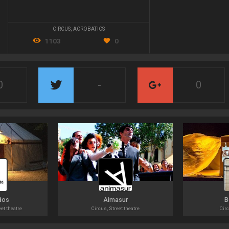
CIRCUS
,
ACROBATICS
1103
0
0
-
0
dos
Aimasur
B
eet theatre
Circus, Street theatre
Circ