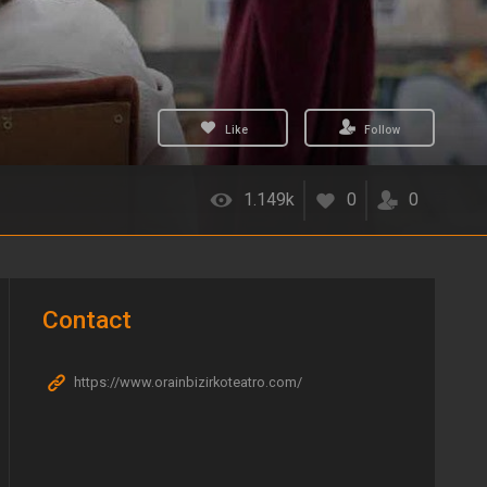
Like
Follow
1.149k
0
0
Contact
https://www.orainbizirkoteatro.com/