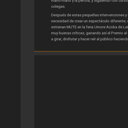
mano-mano y la percha, y siguiendo con curso
colegas.
Después de estas pequeñas intervenciones y m
necesidad de crear un espectáculo diferente, 
estrenan MUTE en la feria Umore Azoka de Leio
muy buenas críticas, ganando así el Premio al
a girar, disfrutar y hacer reír al público hacie