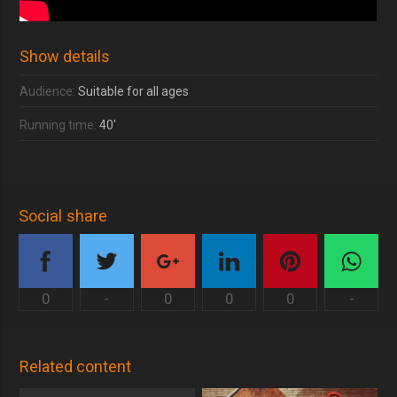
Show details
Audience:
Suitable for all ages
Running time:
40'
Social share
0
-
0
0
0
-
Related content