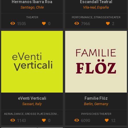
Hermanos Ibarra Roa
Escandall Teatral
Santiago, Chile
Vila-real, España
THEATER
PERFORMANCE
,
STRASSENTHEATER
1505
0
7966
2
eVenti Verticali
Familie Flöz
Sassari, Italy
Berlin, Germany
AERIALDANCE
,
GROSSE PLATZINSZENIERUNGEN
,
STRASSENTHEATER
PHYSISCHES THEATER
1143
0
6090
12