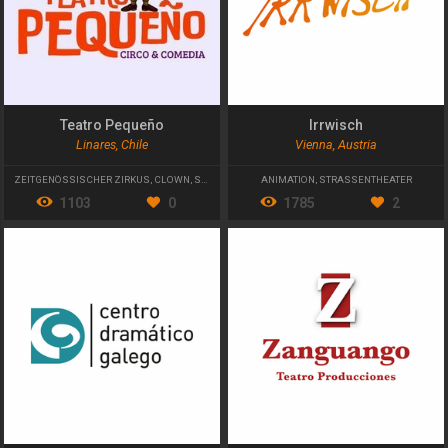
Teatro Pequeño
Irrwisch
Linares, Chile
Vienna, Austria
ZEITGENÖSSISCHER ZIRKUS
,
CLOWN
,
STRASSENTHEATER
ANIMATION
,
STRASSENTHEATER
1103
0
1785
2