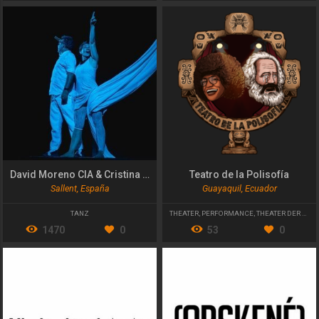
David Moreno CIA & Cristina Calleja
Teatro de la Polisofía
Sallent, España
Guayaquil, Ecuador
TANZ
THEATER
,
PERFORMANCE
,
THEATER DER UNTERDRÜCKTEN
1470
0
53
0