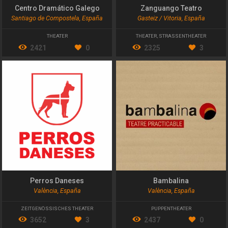
Centro Dramático Galego
Zanguango Teatro
Santiago de Compostela, España
Gasteiz / Vitoria, España
THEATER
THEATER
,
STRASSENTHEATER
2421
0
2325
3
Perros Daneses
Bambalina
València, España
València, España
ZEITGENÖSSISCHES THEATER
PUPPENTHEATER
3652
3
2437
0