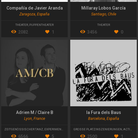
Compañía de Javier Aranda
Millaray Lobos García
Zaragoza, España
Santiago, Chile
THEATER
,
PUPPENTHEATER
THEATER
2082
1
3456
0
Adrien M / Claire B
la Fura dels Baus
Lyon, France
Barcelona, España
ZEITGENÖSSISCHER TANZ
,
EXPERIMENTELLES THEATER
GROSSE PLATZINSZENIERUNGEN
,
ACTION THEATER
6566
5
2500
1