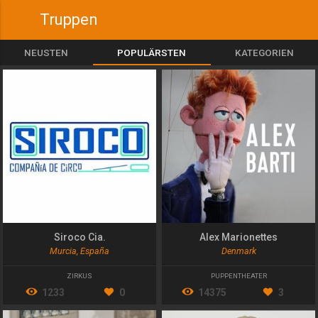
Truppen
NEUSTEN
POPULÄRSTEN
KATEGORIEN
Siroco Cia.
Alex Marionettes
Murcia, España
Denmark
ZIRKUS
PUPPENTHEATER
1233
0
14375
3