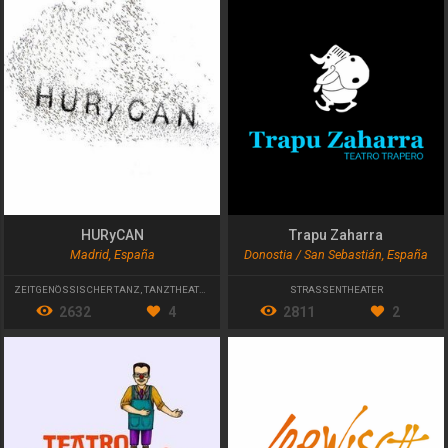
HURyCAN
Trapu Zaharra
Madrid, España
Donostia / San Sebastián, España
ZEITGENÖSSISCHER TANZ
,
TANZTHEATER
STRASSENTHEATER
2632
4
2811
2