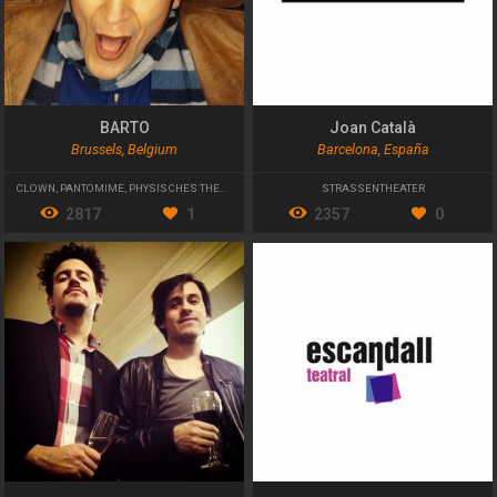
BARTO
Joan Català
Brussels, Belgium
Barcelona, España
CLOWN
,
PANTOMIME
,
PHYSISCHES THEATER
STRASSENTHEATER
2817
1
2357
0