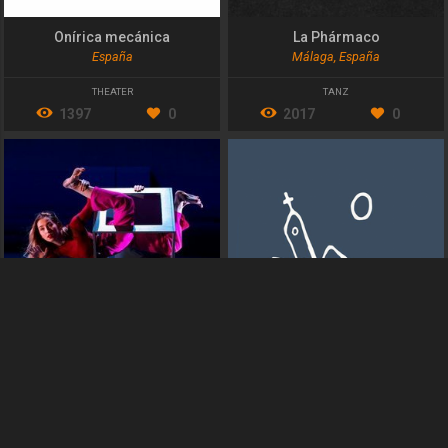
Onírica mecánica
La Phármaco
España
Málaga, España
THEATER
TANZ
1397
0
2017
0
Motionhouse
Teatro de los Andes
Warwick, United Kingdom
Sucre, Bolivia
ZIRKUS
,
THEATER
,
AKROBATIK
THEATER