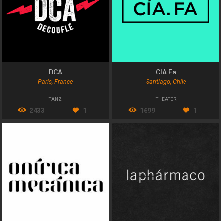
DCA
CIA Fa
Paris, France
Santiago, Chile
TANZ
THEATER
2433
1
1699
1