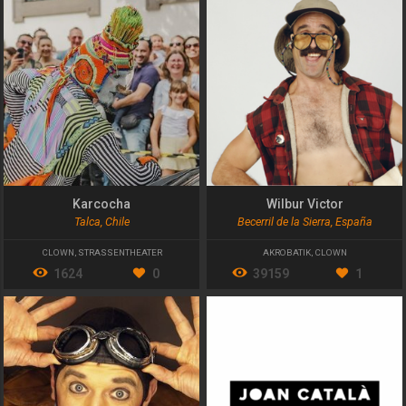
Karcocha
Wilbur Victor
Talca, Chile
Becerril de la Sierra, España
CLOWN
,
STRASSENTHEATER
AKROBATIK
,
CLOWN
1624
0
39159
1