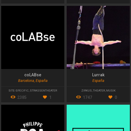
coLABse
Lurrak
Barcelona, España
España
SITE-SPECIFIC
,
STRASSENTHEATER
ZIRKUS
,
THEATER
,
MUSIK
2385
1
1747
0