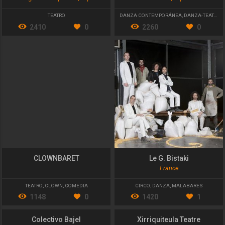
TEATRO
DANZA CONTEMPORÁNEA
,
DANZA-TEATRO
,
2410
0
2260
0
CLOWNBARET
Le G. Bistaki
France
TEATRO
,
CLOWN
,
COMEDIA
CIRCO
,
DANZA
,
MALABARES
1148
0
1420
1
Colectivo Bajel
Xirriquiteula Teatre