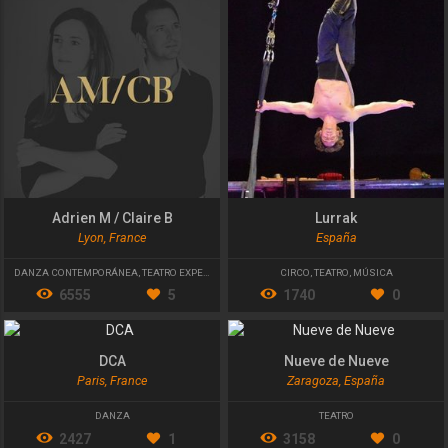
Adrien M / Claire B
Lurrak
Lyon, France
España
DANZA CONTEMPORÁNEA
,
TEATRO EXPERIMENTAL
CIRCO
,
TEATRO
,
MÚSICA
6555
5
1740
0
DCA
Nueve de Nueve
Paris, France
Zaragoza, España
DANZA
TEATRO
2427
1
3158
0