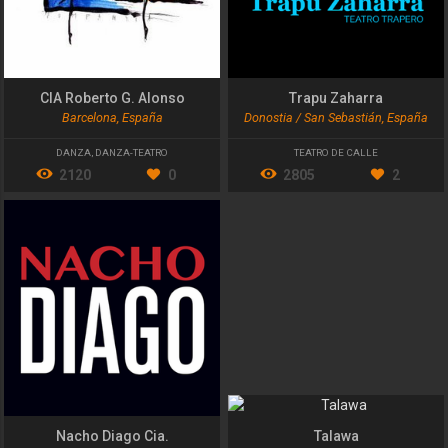
CIA Roberto G. Alonso
Trapu Zaharra
Barcelona, España
Donostia / San Sebastián, España
DANZA
,
DANZA-TEATRO
TEATRO DE CALLE
2120
0
2805
2
Nacho Diago Cia.
Talawa