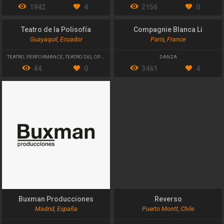
1942
4
2156
0
Teatro de la Polisofía
Compagnie Blanca Li
Guayaquil, Ecuador
Paris, France
TEATRO
,
PERFORMANCE
,
TEATRO DEL OPRIMIDO
DANZA
44
0
3461
4
Buxman Producciones
Reverso
Madrid, España
Puerto Montt, Chile