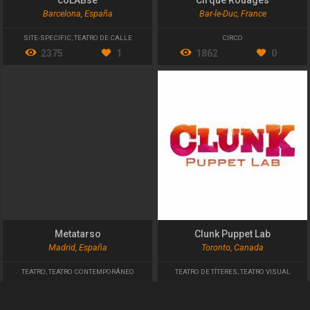
Barcelona, España
Bar-le-Duc, France
SITE-SPECIFIC
,
TEATRO DE CALLE
CIRCO
2375
1
1862
0
Metatarso
Clunk Puppet Lab
Madrid, España
Toronto, Canada
TEATRO
,
TEATRO CONTEMPORÁNEO
TEATRO DE TÍTERES
,
TEATRO VISUAL
1711
0
1929
1