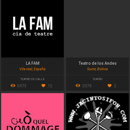
LA FAM
Teatro de los Andes
Vila-real, España
Sucre, Bolivia
TEATRO DE CALLE
TEATRO
5973
12
2079
2