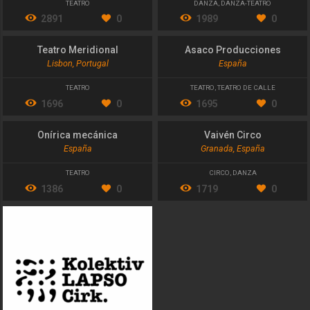
TEATRO
DANZA
,
DANZA-TEATRO
2891
0
1989
0
Teatro Meridional
Asaco Producciones
Lisbon, Portugal
España
TEATRO
TEATRO
,
TEATRO DE CALLE
1696
0
1695
0
Onírica mecánica
Vaivén Circo
España
Granada, España
TEATRO
CIRCO
,
DANZA
1386
0
1719
0