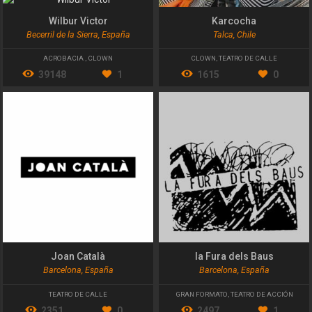
Wilbur Victor
Karcocha
Becerril de la Sierra, España
Talca, Chile
ACROBACIA
,
CLOWN
CLOWN
,
TEATRO DE CALLE
39148
1
1615
0
Joan Català
la Fura dels Baus
Barcelona, España
Barcelona, España
TEATRO DE CALLE
GRAN FORMATO
,
TEATRO DE ACCIÓN
2351
0
2497
1