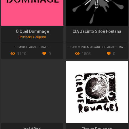
Ô Quel Dommage
CIA Jacinto Sifón Fontana
Brussels, Belgium
HUMOR
,
TEATRO DE CALLE
CIRCO CONTEMPORÁNEO
,
TEATRO DE CALLE
1110
0
1805
0
coLABse
Cirque Rouages