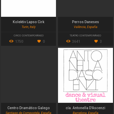
Kolektiv Lapso Cirk
Perros Daneses
Turin, Italy
València, España
CIRCO CONTEMPORÁNEO
TEATRO CONTEMPORÁNEO
1750
0
3641
3
Centro Dramático Galego
cía. Antonella D'Ascenzi
Santiago de Compostela, España
Barcelona, España