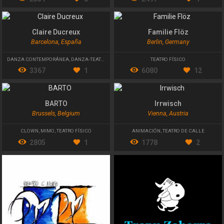
Claire Ducreux
Familie Flöz
Barcelona, España
Berlin, Germany
DANZA CONTEMPORÁNEA
,
DANZA-TEATRO
TEATRO FÍSICO
3367
1
6080
12
BARTO
Irrwisch
Brussels, Belgium
Vienna, Austria
CLOWN
,
MIMO
,
TEATRO FÍSICO
ANIMACIÓN
,
TEATRO DE CALLE
2805
1
1778
2