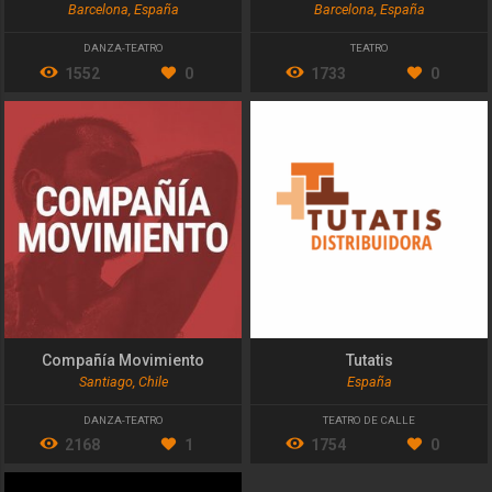
Barcelona, España
Barcelona, España
DANZA-TEATRO
TEATRO
1552
0
1733
0
Compañía Movimiento
Tutatis
Santiago, Chile
España
DANZA-TEATRO
TEATRO DE CALLE
2168
1
1754
0