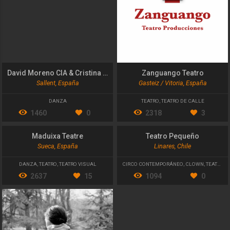
David Moreno CIA & Cristina Calleja
Zanguango Teatro
Sallent, España
Gasteiz / Vitoria, España
DANZA
TEATRO
,
TEATRO DE CALLE
1460
0
2318
3
Maduixa Teatre
Teatro Pequeño
Sueca, España
Linares, Chile
DANZA
,
TEATRO
,
TEATRO VISUAL
CIRCO CONTEMPORÁNEO
,
CLOWN
,
TEATRO DE CALLE
2637
15
1094
0