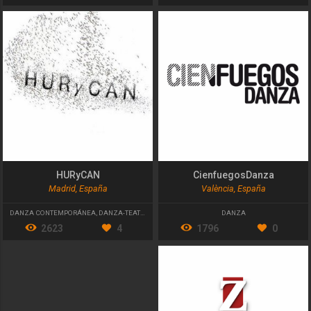
HURyCAN
CienfuegosDanza
Madrid, España
València, España
DANZA CONTEMPORÁNEA
,
DANZA-TEATRO
DANZA
2623
4
1796
0