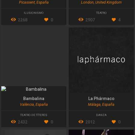
Picassent, España
London, United Kingdom
ILUSIONISMO
TEATRO
2268
0
2907
4
Bambalina
La Phármaco
València, España
Málaga, España
TEATRO DE TÍTERES
DANZA
2432
0
2012
0