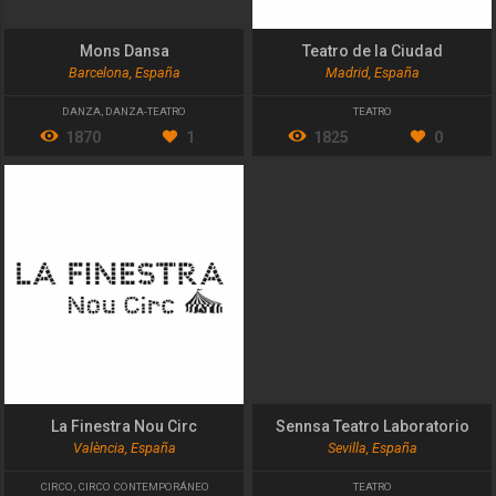
Mons Dansa
Teatro de la Ciudad
Barcelona, España
Madrid, España
DANZA
,
DANZA-TEATRO
TEATRO
1870
1
1825
0
La Finestra Nou Circ
Sennsa Teatro Laboratorio
València, España
Sevilla, España
CIRCO
,
CIRCO CONTEMPORÁNEO
TEATRO