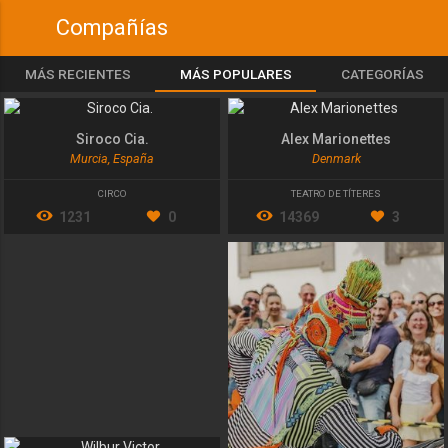
Compañías
MÁS RECIENTES
MÁS POPULARES
CATEGORÍAS
Siroco Cia.
Alex Marionettes
Murcia, España
Denmark
CIRCO
TEATRO DE TÍTERES
1231
0
14369
3