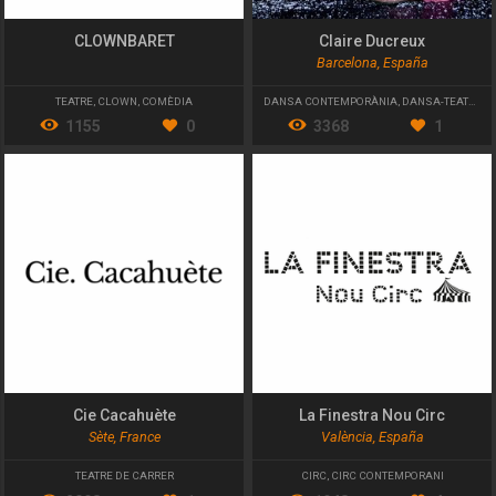
CLOWNBARET
Claire Ducreux
Barcelona, España
TEATRE
,
CLOWN
,
COMÈDIA
DANSA CONTEMPORÀNIA
,
DANSA-TEATRE
1155
0
3368
1
Cie Cacahuète
La Finestra Nou Circ
Sète, France
València, España
TEATRE DE CARRER
CIRC
,
CIRC CONTEMPORANI