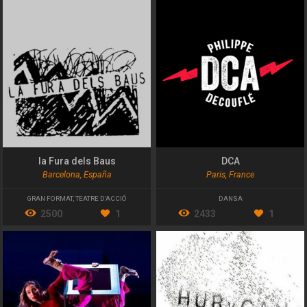
la Fura dels Baus
DCA
Barcelona, España
Paris, France
GRAN FORMAT
,
TEATRE D'ACCIÓ
DANSA
2500
1
2433
1