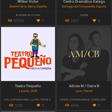
Wilbur Victor
Centro Dramático Galego
Becerril de la Sierra, España
Santiago de Compostela, España
ACROBÀCIA
,
CLOWN
TEATRE
39150
1
2421
0
Teatro Pequeño
Adrien M / Claire B
Linares, Chile
Lyon, France
CIRC CONTEMPORANI
,
CLOWN
,
TEATRE DE CARRER
DANSA CONTEMPORÀNIA
,
TEATRE EXPERIMENTAL
1103
0
6566
5