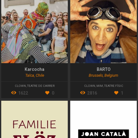
Karcocha
BARTO
Talca, Chile
Brussels, Belgium
CLOWN
,
TEATRE DE CARRER
CLOWN
,
MIM
,
TEATRE FÍSIC
1622
0
2816
1