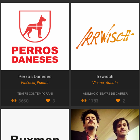
Perros Daneses
Irrwisch
València, España
Vienna, Austria
TEATRE CONTEMPORANI
ANIMACIÓ
,
TEATRE DE CARRER
3650
3
1783
2