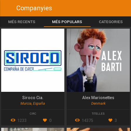
Companyies
MÉS RECENTS
MÉS POPULARS
CATEGORIES
Siroco Cia.
Alex Marionettes
Murcia, España
Denmark
CIRC
TITELLES
1233
0
14375
3