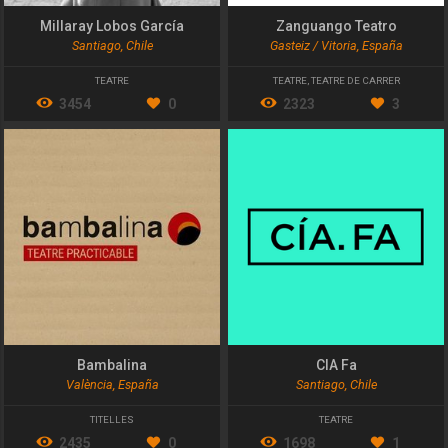
Millaray Lobos García
Zanguango Teatro
Santiago, Chile
Gasteiz / Vitoria, España
TEATRE
TEATRE
,
TEATRE DE CARRER
3454
0
2323
3
Bambalina
CIA Fa
València, España
Santiago, Chile
TITELLES
TEATRE
2435
0
1698
1