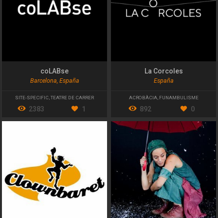
coLABse
La Corcoles
Barcelona, España
España
SITE-SPECIFIC
,
TEATRE DE CARRER
ACROBÀCIA
,
FUNAMBULISME
2383
1
892
0