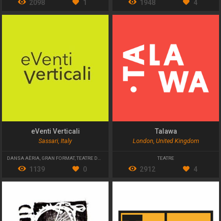
2098
1
1948
4
eVenti Verticali
Talawa
Sassari, Italy
London, United Kingdom
DANSA AÈRIA
,
GRAN FORMAT
,
TEATRE DE CARRER
TEATRE
1139
0
2912
4