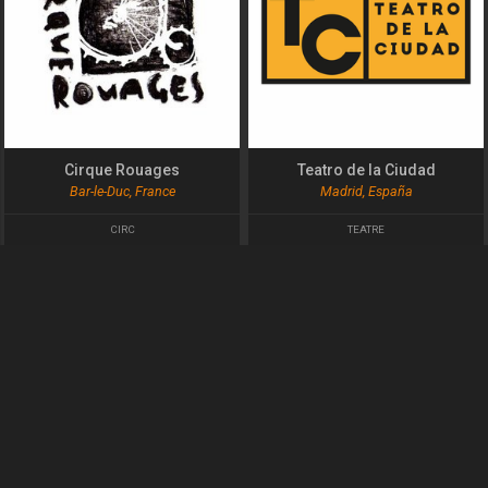
Cirque Rouages
Teatro de la Ciudad
Bar-le-Duc, France
Madrid, España
CIRC
TEATRE
1869
0
1830
0