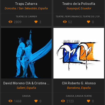
Trapu Zaharra
Teatro de la Polisofía
Donostia / San Sebastián, España
Guayaquil, Ecuador
TEATRE DE CARRER
TEATRE
,
PERFORMANCE
,
TEATRE DE L'OPRIMIT
2809
2
52
0
David Moreno CIA & Cristina Calleja
CIA Roberto G. Alonso
Sallent, España
Barcelona, España
DANSA
DANSA
,
DANSA-TEATRE
1468
0
2123
0