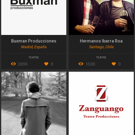
Buxman Producciones
Hermanos Ibarra Roa
Madrid, España
Santiago, Chile
TEATRE
TEATRE
2899
0
1500
0