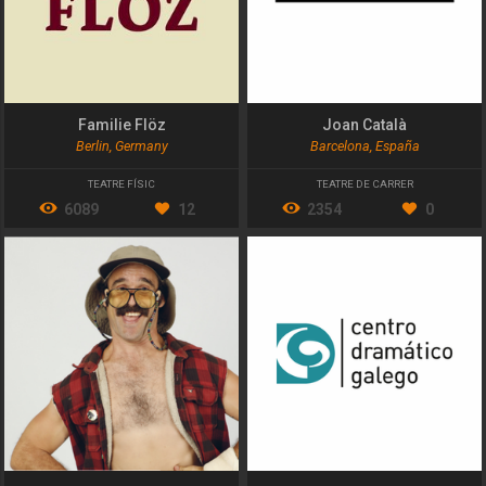
Familie Flöz
Joan Català
Berlin, Germany
Barcelona, España
TEATRE FÍSIC
TEATRE DE CARRER
6089
12
2354
0