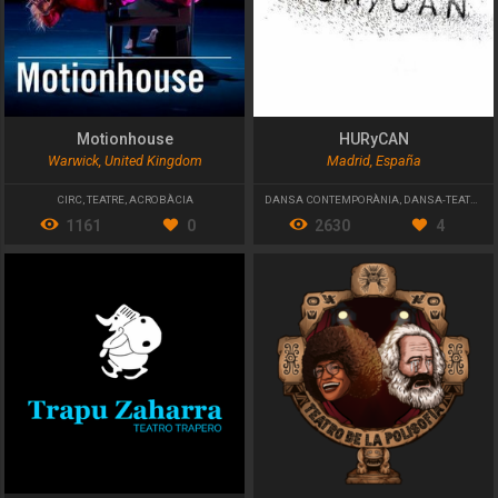
Motionhouse
HURyCAN
Warwick, United Kingdom
Madrid, España
CIRC
,
TEATRE
,
ACROBÀCIA
DANSA CONTEMPORÀNIA
,
DANSA-TEATRE
1161
0
2630
4