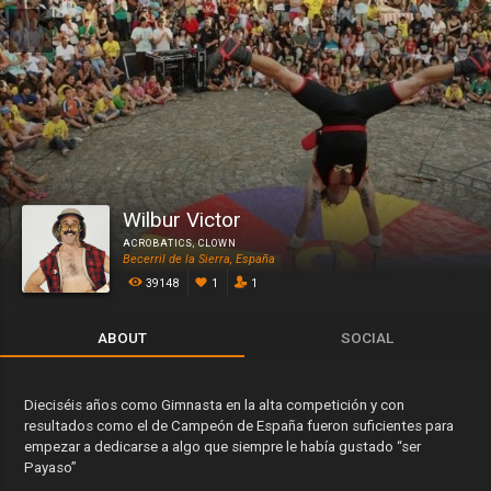
Wilbur Victor
ACROBATICS
,
CLOWN
Becerril de la Sierra, España
39148
1
1
ABOUT
SOCIAL
Dieciséis años como Gimnasta en la alta competición y con
resultados como el de Campeón de España fueron suficientes para
empezar a dedicarse a algo que siempre le había gustado “ser
Payaso”