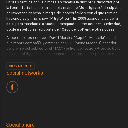
En 2003 termina con la gimnasia y cambia la disciplina deportiva por
la libertad artística del circo, de la mano de “Jose Ignacio” el culpable
de inyectarle en vena la magia del espectáculo y con el que termina
haciendo su primer show “Piti y Wilbur”. En 2008 abandona su tierra
natal para marcharse a Madrid, trabajando como actor en publicidad,
doble en películas, acróbata del “Circo del Sol” entre otras cosas.
Al poco tiempo conoce a David Morales “Capitán Maravilla” con el
que monta compañía y estrenan en 2010 “MonoAMonoB” ganador
del premio del público en el “TAC” Festival de Teatro y Artes de Calle
de Valladolid y con el que recorrieron gran parte de la península y
países como Francia, Portugal, Alemania, Bélgica, Luxemburgo,
Inglaterra, Japón…
VIEW MORE
Social networks
En 2014 decide dar el salto “mortal” en solitario con su espectáculo
“Piensa en Wilbur”.
Un espectáculo plagado de acrobacia, humor y riesgo, mucho
riesgo: La única manera en la que Wilbur sabe vivir.
Con una técnica y un físico fuera de lo común creará situaciones
imposibles que dejarán al público anonadado y nos demostrará que
la acrobacia no es sólo un deporte.
Social share