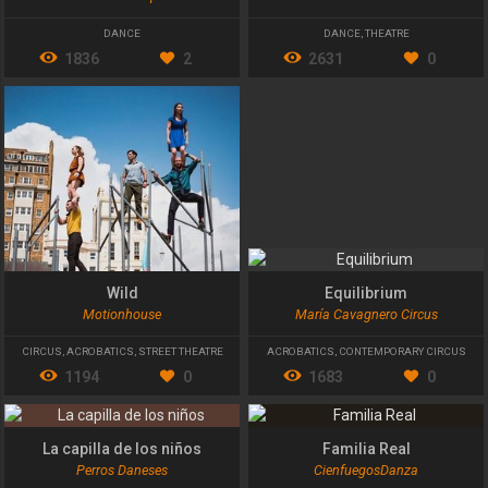
DANCE
DANCE
,
THEATRE
1836
2
2631
0
Wild
Equilibrium
Motionhouse
María Cavagnero Circus
CIRCUS
,
ACROBATICS
,
STREET THEATRE
ACROBATICS
,
CONTEMPORARY CIRCUS
1194
0
1683
0
La capilla de los niños
Familia Real
Perros Daneses
CienfuegosDanza