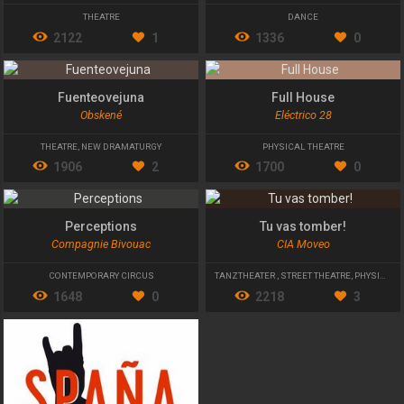
THEATRE
DANCE
2122
1
1336
0
Fuenteovejuna
Full House
Obskené
Eléctrico 28
THEATRE
,
NEW DRAMATURGY
PHYSICAL THEATRE
1906
2
1700
0
Perceptions
Tu vas tomber!
Compagnie Bivouac
CIA Moveo
CONTEMPORARY CIRCUS
TANZTHEATER
,
STREET THEATRE
,
PHYSICAL THEATRE
1648
0
2218
3