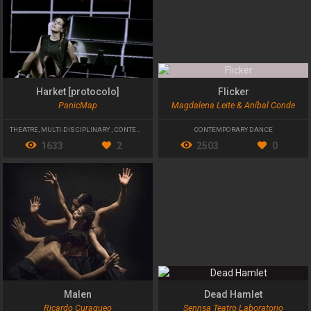
Harket [protocolo]
Flicker
PanicMap
Magdalena Leite & Aníbal Conde
THEATRE
,
MULTI-DISCIPLINARY
,
CONTEMPORARY THEATRE
CONTEMPORARY DANCE
1633
2
2503
0
Malen
Dead Hamlet
Ricardo Curaqueo
Sennsa Teatro Laboratorio