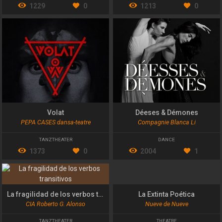
1229
0
1213
0
Volat
Déeses & Démones
PEPA CASES dansa-teatre
Compagnie Blanca Li
TANZTHEATER
DANCE
1373
0
2004
1
La fragilidad de los verbos transitivos
La Extinta Poética
CIA Roberto G. Alonso
Nueve de Nueve
TANZTHEATER
THEATRE