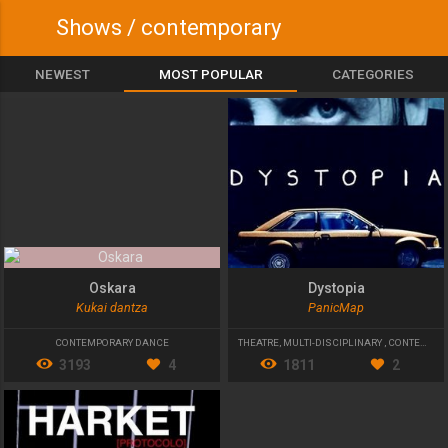
Shows / contemporary
NEWEST
MOST POPULAR
CATEGORIES
Oskara
Dystopia
Kukai dantza
PanicMap
CONTEMPORARY DANCE
THEATRE
,
MULTI-DISCIPLINARY
,
CONTEMPORARY THEATRE
3193
4
1811
2