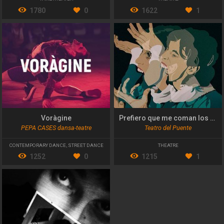
1780
0
1622
1
Voràgine
Prefiero que me coman los perros
PEPA CASES dansa-teatre
Teatro del Puente
CONTEMPORARY DANCE
,
STREET DANCE
THEATRE
1252
0
1215
1