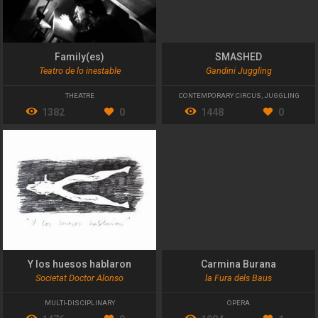
Family(es)
SMASHED
Teatro de lo inestable
Gandini Juggling
THEATRE
CONTEMPORARY CIRCUS
,
JUGGLING
1382
0
1448
0
Y los huesos hablaron
Carmina Burana
Societat Doctor Alonso
la Fura dels Baus
MULTI-DISCIPLINARY
OPERA