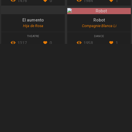
1476
0
1984
1
El aumento
Robot
Hija de Rosa
Compagnie Blanca Li
THEATRE
DANCE
1317
0
1958
1
Everyness
Kaspar Hauser. El huérfano de Europa
Wang Ramirez
La Phármaco
DANCE
CONTEMPORARY DANCE
1727
0
2590
0