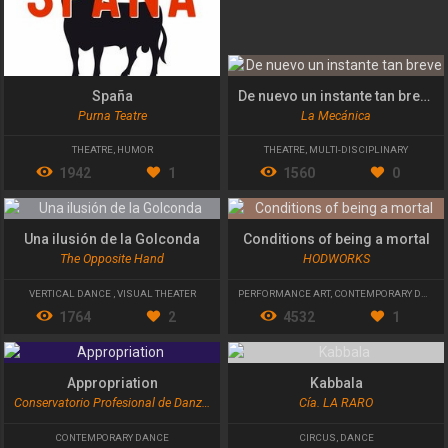
Spaña
De nuevo un instante tan breve
Purna Teatre
La Mecánica
THEATRE
,
HUMOR
THEATRE
,
MULTI-DISCIPLINARY
1942
1
1560
0
Una ilusión de la Golconda
Conditions of being a mortal
The Opposite Hand
HODWORKS
VERTICAL DANCE
,
VISUAL THEATER
PERFORMANCE ART
,
CONTEMPORARY DANCE
1764
2
4532
1
Appropriation
Kabbala
Conservatorio Profesional de Danza de Valencia
Cía. LA RARO
CONTEMPORARY DANCE
CIRCUS
,
DANCE