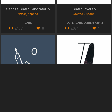
Sennsa Teatro Laboratorio
Teatro Inverso
Sevilla, España
Madrid, España
TEATRE
TEATRE
,
TEATRE CONTEMPORANI
2157
0
2031
1
Teatro de los Andes
Compañía de Javier Aranda
Sucre, Bolivia
Zaragoza, España
TEATRE
TEATRE
,
TITELLES