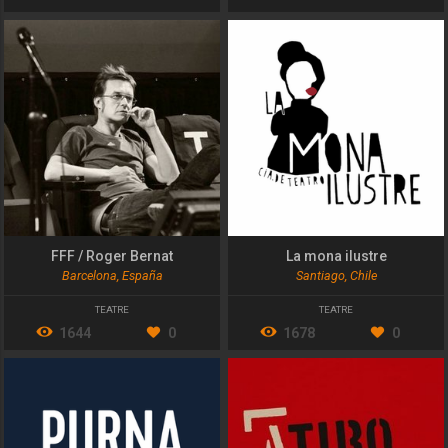
FFF / Roger Bernat
La mona ilustre
Barcelona, España
Santiago, Chile
TEATRE
TEATRE
1644
0
1678
0