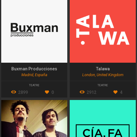
Buxman Producciones
Talawa
Madrid, España
London, United Kingdom
TEATRE
TEATRE
2899
0
2912
4