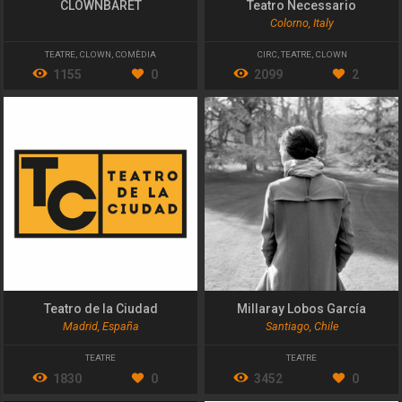
CLOWNBARET
Teatro Necessario
Colorno, Italy
TEATRE
,
CLOWN
,
COMÈDIA
CIRC
,
TEATRE
,
CLOWN
1155
0
2099
2
Teatro de la Ciudad
Millaray Lobos García
Madrid, España
Santiago, Chile
TEATRE
TEATRE
1830
0
3452
0