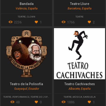
Bandada
Teatre Lliure
València, España
Barcelona, España
TEATRE
,
CLOWN
TEATRE
2236
1
1766
2
Teatro de la Polisofía
Teatro Cachivaches
Guayaquil, Ecuador
Albacete, España
TEATRE
,
PERFORMANCE
,
TEATRE DE L'OPRIMIT
TEATRE
,
MÚSICA
,
SARSUELA
48
0
1886
1