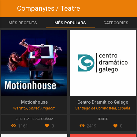
Companyies / Teatre
MÉS RECENTS
MÉS POPULARS
CATEGORIES
Motionhouse
Centro Dramático Galego
Warwick, United Kingdom
Santiago de Compostela, España
CIRC
,
TEATRE
,
ACROBÀCIA
TEATRE
1161
0
2419
0