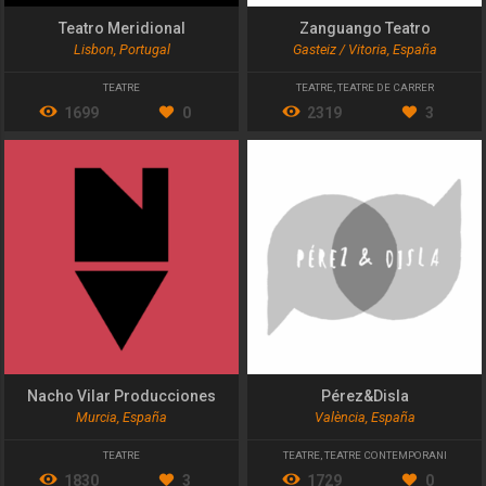
Teatro Meridional
Zanguango Teatro
Lisbon, Portugal
Gasteiz / Vitoria, España
TEATRE
TEATRE
,
TEATRE DE CARRER
1699
0
2319
3
Nacho Vilar Producciones
Pérez&Disla
Murcia, España
València, España
TEATRE
TEATRE
,
TEATRE CONTEMPORANI
1830
3
1729
0