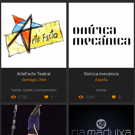
ArteFacto Teatral
Onírica mecánica
Santiago, Chile
España
TEATRE
,
TEATRE CONTEMPORANI
TEATRE
1725
1
1391
0