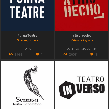
Purna Teatre
a tiro hecho
Alcàsser, España
València, España
TEATRE
TEATRE
,
TEATRE DE L'OPRIMIT
1764
1
2608
3