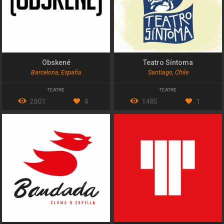
Obskené
Teatro Síntoma
Barcelona, España
Santiago, Chile
TEATRE
TEATRE
2801
4
1485
1