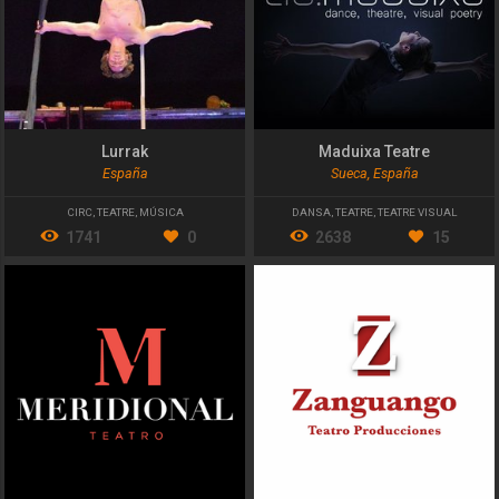
Lurrak
Maduixa Teatre
España
Sueca, España
CIRC
,
TEATRE
,
MÚSICA
DANSA
,
TEATRE
,
TEATRE VISUAL
1741
0
2638
15