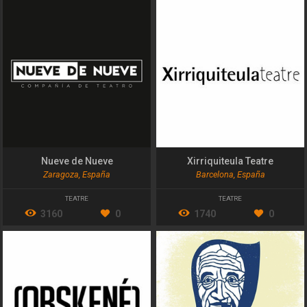
Nueve de Nueve
Xirriquiteula Teatre
Zaragoza, España
Barcelona, España
TEATRE
TEATRE
3160
0
1740
0