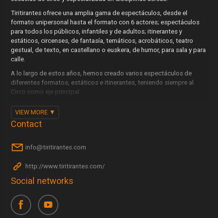
Tiritirantes ofrece una amplia gama de espectáculos, desde el
formato unipersonal hasta el formato con 6 actores; espectáculos
para todos los públicos, infantiles y de adultos; itinerantes y
estáticos, circenses, de fantasía, temáticos, acrobáticos, teatro
gestual, de texto, en castellano o euskera, de humor, para sala y para
calle.
A lo largo de estos años, hemos creado varios espectáculos de
diferentes formatos, estáticos e itinerantes, teniendo siempre al
Circo como eje principal.
De esta forma, fusionamos en nuestros espectáculos estáticos,
VIEW MORE
diferentes y arriesgadas técnicas circenses, con el teatro gestual, el
Contact
clown y la magia, y llevamos en nuestros espectáculos itinerantes
fantasiosos vehículos con espectaculares vestuarios sin olvidarnos
del Circo y la participación del público. Nuestro último proyecto ha
info@tiritirantes.com
sido llevar el circo a los teatros creando nuestro primer espectáculo
de sala.
http://www.tiritirantes.com/
Social networks