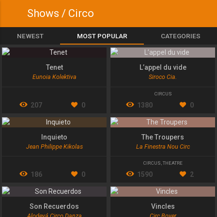
Shows / Circo
NEWEST
MOST POPULAR
CATEGORIES
Tenet
L’appel du vide
Eunoia Kolektiva
Siroco Cia.
CIRCUS
207
0
1380
0
Inquieto
The Troupers
Jean Philippe Kikolas
La Finestra Nou Circ
CIRCUS
,
THEATRE
186
0
1590
2
Son Recuerdos
Vincles
Alodeyá Circo Danza
Circ Bover