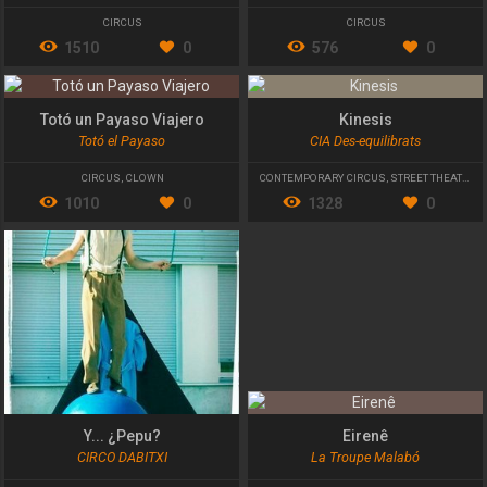
CIRCUS
CIRCUS
1510
0
576
0
Totó un Payaso Viajero
Kinesis
Totó el Payaso
CIA Des-equilibrats
CIRCUS
,
CLOWN
CONTEMPORARY CIRCUS
,
STREET THEATRE
1010
0
1328
0
Y... ¿Pepu?
Eirenê
CIRCO DABITXI
La Troupe Malabó