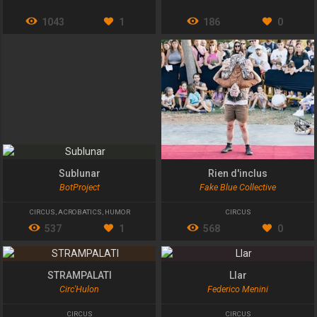
1043
1
186
0
Sublunar
Rien d'inclus
BotProject
Fake Blue Collective
CIRCUS
,
ACROBATICS
,
HUMOR
CIRCUS
537
1
568
0
STRAMPALATI
Llar
Circ'Hulon
Federico Menini
CIRCUS
CIRCUS