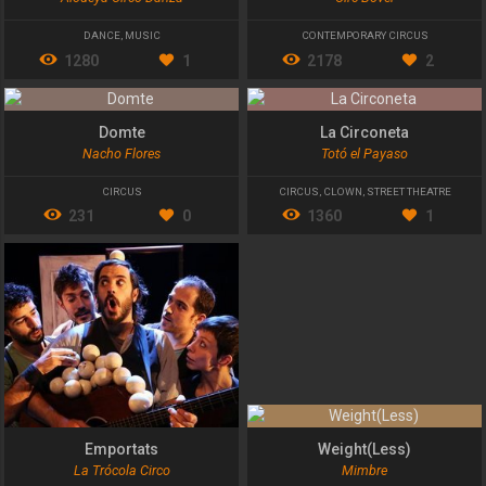
DANCE
,
MUSIC
CONTEMPORARY CIRCUS
1280
1
2178
2
Domte
La Circoneta
Nacho Flores
Totó el Payaso
CIRCUS
CIRCUS
,
CLOWN
,
STREET THEATRE
231
0
1360
1
Emportats
Weight(Less)
La Trócola Circo
Mimbre