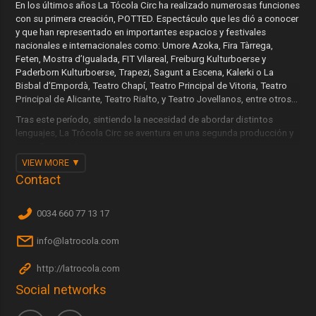
En los últimos años La Tócola Circ ha realizado numerosas funciones
con su primera creación, POTTED. Espectáculo que les dió a conocer
y que han representado en importantes espacios y festivales
nacionales e internacionales como: Umore Azoka, Fira Tàrrega,
Feten, Mostra d’Igualada, FIT Vilareal, Freiburg Kulturboerse y
Paderborn Kulturboerse, Trapezi, Sagunt a Escena, Kalerki o La
Bisbal d’Empordà, Teatro Chapí, Teatro Principal de Vitoria, Teatro
Principal de Alicante, Teatro Rialto, y Teatro Jovellanos, entre otros...
Tras este período, sintiendo la necesidad de abordar distintos
lenguajes, La Trócola Circ se aventura en una segunda producción y
nace: Emportats.
VIEW MORE
La intención de la compañía es continuar con su sello, mostrando un
Contact
espectáculo de alto nivel técnico, en el que se cuida hasta el más
mínimo detalle para sorprender y cautivar al espectador.
0034 660 77 13 17
A la versatilidad y descontextualización del objeto, se suma la
música en directo, aportada por la presencia de dos nuevos artistas.
info@latrocola.com
El crecimiento del equipo y el esfuerzo colectivo se consolidan así
como su método de trabajo.
http://latrocola.com
Social networks