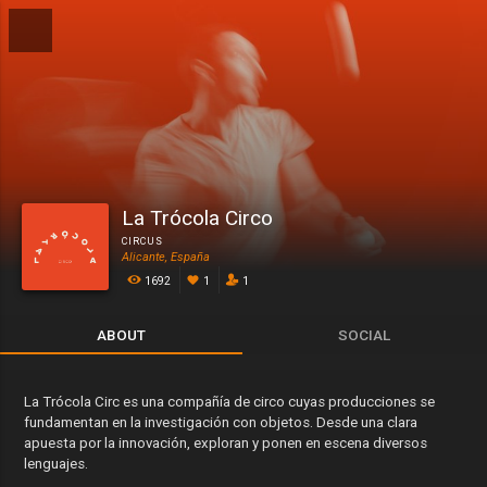
La Trócola Circo
CIRCUS
Alicante, España
1692
1
1
ABOUT
SOCIAL
La Trócola Circ es una compañía de circo cuyas producciones se
fundamentan en la investigación con objetos. Desde una clara
apuesta por la innovación, exploran y ponen en escena diversos
lenguajes.