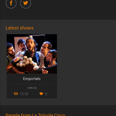
Latest shows
Emportats
CIRCUS
1518
0
People from La Trócola Circo