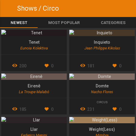
Shows / Circo
NEWEST
MOST POPULAR
CATEGORIES
Tenet
Inquieto
Eunoia Kolektiva
Jean Philippe Kikolas
200
0
181
0
Eirenê
Domte
La Troupe Malabó
Nacho Flores
CIRCUS
185
0
231
0
Llar
Weight(Less)
Federico Menini
Mimbre