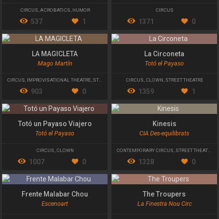
CIRCUS
,
ACROBATICS
,
HUMOR
CIRCUS
537
1
1371
0
LA MAGICLETA
La Circoneta
Mago Martín
Totó el Payaso
CIRCUS
,
IMPROVISATIONAL THEATRE
,
STREET MAGIC
CIRCUS
,
CLOWN
,
STREET THEATRE
903
0
1359
1
Totó un Payaso Viajero
Kinesis
Totó el Payaso
CIA Des-equilibrats
CIRCUS
,
CLOWN
CONTEMPORARY CIRCUS
,
STREET THEATRE
1007
0
1328
0
Frente Malabar Chou
The Troupers
Escenoart
La Finestra Nou Circ