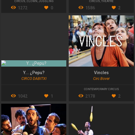
CIRCUS
,
CLOWN
,
JUGGLING
CIRCUS
,
THEATRE
1272
0
1586
2
Y... ¿Pepu?
Vincles
CIRCO DABITXI
Circ Bover
CONTEMPORARY CIRCUS
1042
1
2178
2