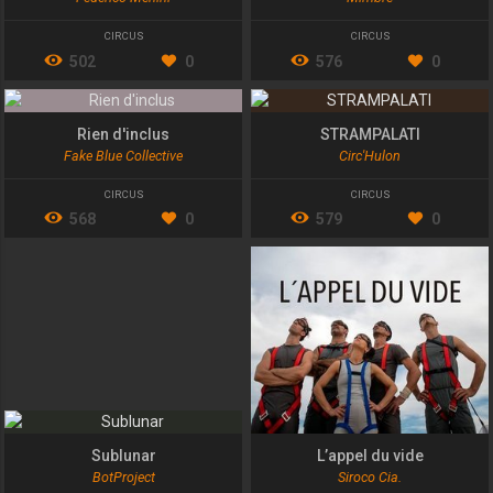
CIRCUS
CIRCUS
502
0
576
0
Rien d'inclus
STRAMPALATI
Fake Blue Collective
Circ'Hulon
CIRCUS
CIRCUS
568
0
579
0
Sublunar
L’appel du vide
BotProject
Siroco Cia.