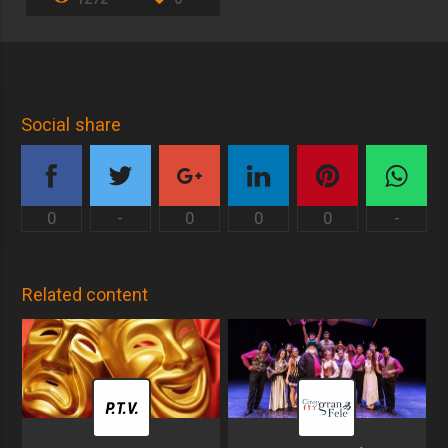
Social share
0
-
0
0
0
-
Related content