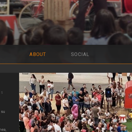
ABOUT
SOCIAL
IS
 su
nea,