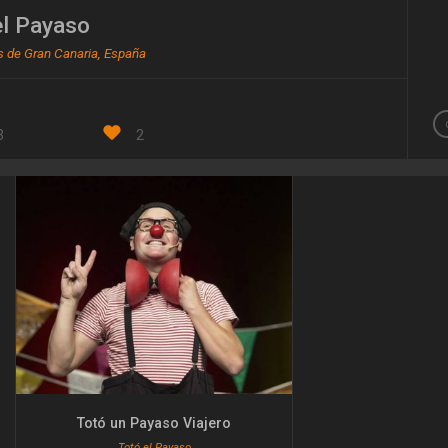
el Payaso
 de Gran Canaria, España
3
2
Totó un Payaso Viajero
Totó el Payaso