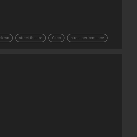
clown
street theatre
Circo
street performance