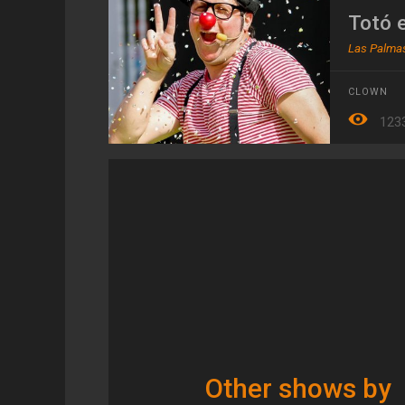
Totó 
Las Palmas
CLOWN
123
Other shows by