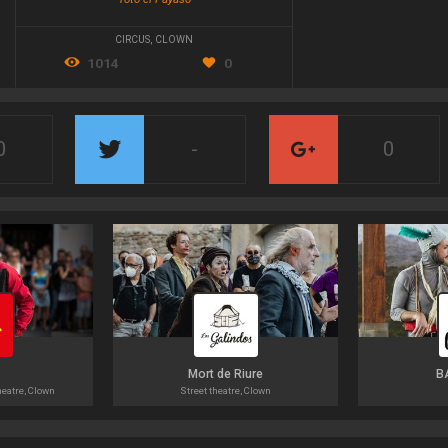
CIRCUS
,
CLOWN
1014
0
0
-
0
Mort de Riure
B
heatre, Clown
Street theatre, Clown