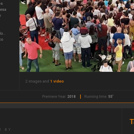
os
 esa
y
o...
co
2 images and
1 video
Premiere Year:
2018
Running time:
55'
T
W BY