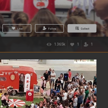
Like
Follow
Collect
1.365k
1
1