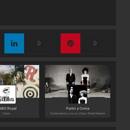
0
0
ABO Royal
Punto y Coma
Clown
Contemporary circus, Clown, Street theatre