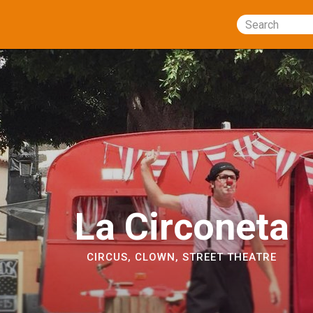
Search
La Circoneta
CIRCUS
,
CLOWN
,
STREET THEATRE