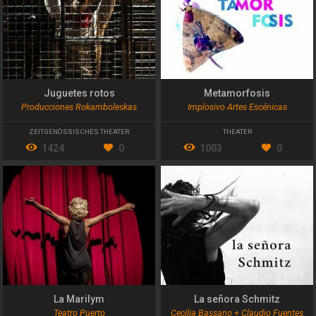
Juguetes rotos
Metamorfosis
Producciones Rokamboleskas
Implosivo Artes Escénicas
ZEITGENÖSSISCHES THEATER
THEATER
1424
0
1003
0
La Marilym
La señora Schmitz
Teatro Puerto
Cecilia Bassano + Claudio Fuentes