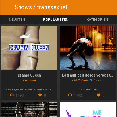
Shows / transsexuell
NEUSTEN
POPULÄRSTEN
KATEGORIEN
Drama Queen
La fragilidad de los verbos transitivos
Geminae
CIA Roberto G. Alonso
THEATER
,
PERFORMANCE
,
SITE-SPECIFIC
TANZTHEATER
1493
0
1792
0