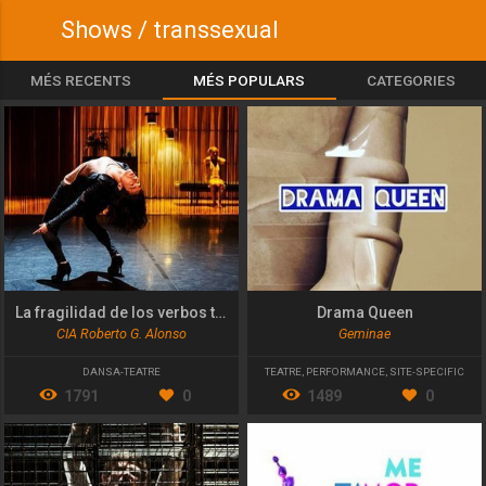
Shows / transsexual
MÉS RECENTS
MÉS POPULARS
CATEGORIES
La fragilidad de los verbos transitivos
Drama Queen
CIA Roberto G. Alonso
Geminae
DANSA-TEATRE
TEATRE
,
PERFORMANCE
,
SITE-SPECIFIC
1791
0
1489
0