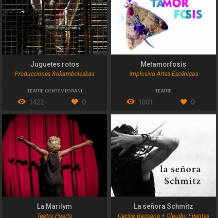
Juguetes rotos
Metamorfosis
Producciones Rokamboleskas
Implosivo Artes Escénicas
TEATRE CONTEMPORANI
TEATRE
1422
0
1001
0
La Marilym
La señora Schmitz
Teatro Puerto
Cecilia Bassano + Claudio Fuentes