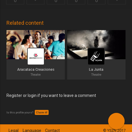
0
-
0
0
0
-
Related content
Aracataca Creaciones
La Junta
Theatre
Theatre
Register or login if you want to leave a comment
Is this profile yours?
Claim it!
Legal
Language
Contact
© YSZN 2017