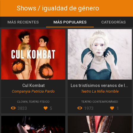
Shows / igualdad de género
MÁS RECIENTES
MÁS POPULARES
CATEGORÍAS
Cul Kombat
Los tristísimos veranos de la princesa Diana
Companyia Patrícia Pardo
Teatro La Niña Horrible
CLOWN
,
TEATRO FÍSICO
TEATRO CONTEMPORÁNEO
3833
5
1973
1