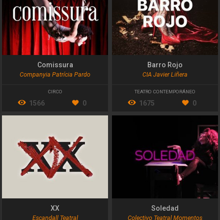
Comissura
Barro Rojo
Companyia Patrícia Pardo
CIA Javier Liñera
CIRCO
TEATRO CONTEMPORÁNEO
1566
0
1675
0
XX
Soledad
Escandall Teatral
Colectivo Teatral Momentos