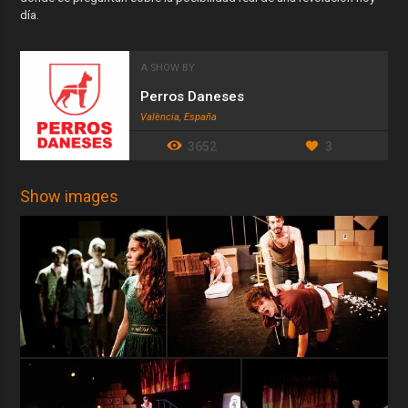
día.
A SHOW BY
Perros Daneses
València, España
3652
3
Show images