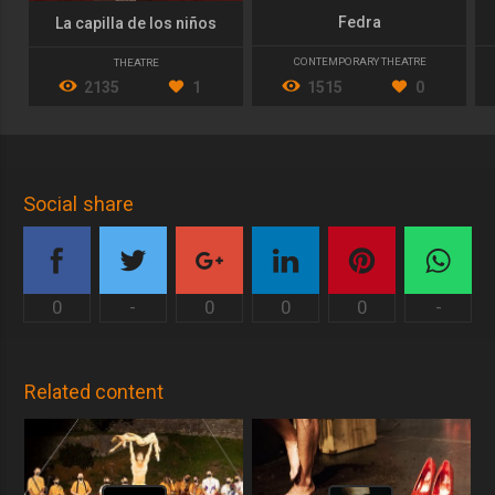
Fedra
La capilla de los niños
CONTEMPORARY THEATRE
THEATRE
1515
0
2135
1
Social share
0
-
0
0
0
-
Related content