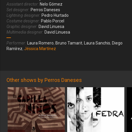
Assistant director:
Nelo Gómez
Set designer:
Perros Daneses
Lightning designer:
Pedro Hurtado
Costume designer:
Pablo Porcel
Graphic designer:
David Linuesa
Multimedia designer:
David Linuesa
Performer:
Laura Romero
,
Bruno Tamarit
,
Laura Sanchis
,
Diego
Ramírez
,
Jéssica Martínez
Other shows by Perros Daneses