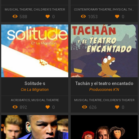
MUSICAL THEATRE
,
CHILDREN'S THEATER
CONTEMPORARY THEATRE
,
PHYSICAL THEATRE
588
0
1053
0
Solitude·s
Tachán y el teatro encantado
Cie La Migration
Producciones K'N
ACROBATICS
,
MUSICAL THEATRE
MUSICAL THEATRE
,
CHILDREN'S THEATER
892
0
626
0