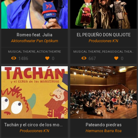
Romeo feat. Julia
EL PEQUEÑO DON QUIJOTE
Aktionstheater Pan.Optikum
Producciones K'N
MUSICAL THEATRE
,
ACTION THEATRE
MUSICAL THEATRE
,
PEDAGOGICAL THEATRE
,
1486
0
667
0
Tachán y el circo de los monstruos
Pateando piedras
Producciones K'N
Hermanos Ibarra Roa