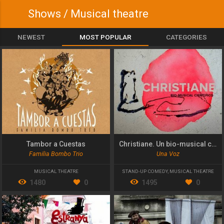
Shows / Musical theatre
NEWEST
MOST POPULAR
CATEGORIES
Tambor a Cuestas
Christiane. Un bio-musical científico
Familia Bombo Trio
Una Voz
MUSICAL THEATRE
STAND-UP COMEDY
,
MUSICAL THEATRE
1480
0
1495
0