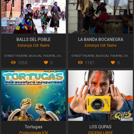
BALLS DEL POBLE
LA BANDA BOCANEGRA
Estranya CIA Teatre
Estranya CIA Teatre
STREET THEATRE
,
MUSICAL THEATRE
,
CHILDREN'S THEATER
STREET THEATRE
,
MUSICAL THEATRE
,
CHILDREN'S THEATER
1058
0
1187
0
Tortugas
LOS QUPAS
Producciones K'N
ESCENA LIBRE