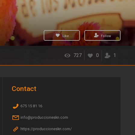
Like
Follow
727
0
1
Contact
675 15 81 16
info@produccioneskn.com
https://produccioneskn.com/