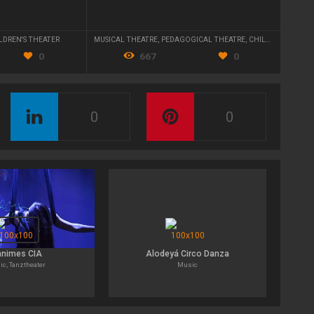
LDREN'S THEATER
MUSICAL THEATRE
,
PEDAGOGICAL THEATRE
,
CHILDREN'S THEATER
M
0
667
0
0
0
ànimes CIA
Alodeyá Circo Danza
c, Tanztheater
Music