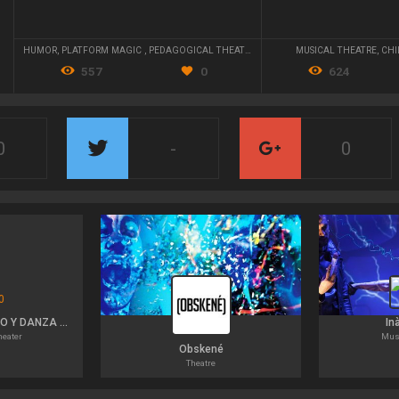
HUMOR
,
PLATFORM MAGIC
,
PEDAGOGICAL THEATRE
MUSICAL THEATRE
,
CHI
557
0
624
0
-
0
AMBULANTES TEATRO Y DANZA S.L.
In
heater
Musi
Obskené
Theatre