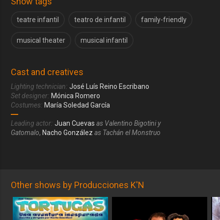
Show tags
teatre infantil
teatro de infantil
family-friendly
musical theater
musical infantil
Cast and creatives
Lighting technician:
José Luís Reino Escribano
Set designer:
Mónica Romero
Costumes:
María Soledad García
Leading actor:
Juan Cuevas
as Valentino Bigotini y
Gatomalo
,
Nacho González
as Tachán el Monstruo
Other shows by Producciones K'N