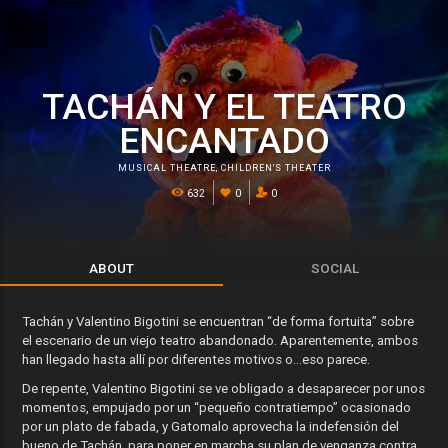
TACHÁN Y EL TEATRO
ENCANTADO
MUSICAL THEATRE
,
CHILDREN'S THEATER
632
0
0
ABOUT
SOCIAL
Tachán y Valentino Bigotini se encuentran “de forma fortuita” sobre
el escenario de un viejo teatro abandonado. Aparentemente, ambos
han llegado hasta allí por diferentes motivos o...eso parece.
De repente, Valentino Bigotini se ve obligado a desaparecer por unos
momentos, empujado por un “pequeño contratiempo” ocasionado
por un plato de fabada, y Gatomalo aprovecha la indefensión del
bueno de Tachán, para poner en marcha su plan de venganza contra