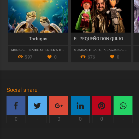
Tortugas
EL PEQUEÑO DON QUIJOTE
MUSICAL THEATRE
,
CHILDREN'S THEATER
MUSICAL THEATRE
,
PEDAGOGICAL THEATRE
597
0
676
0
Social share
0
-
0
0
0
-